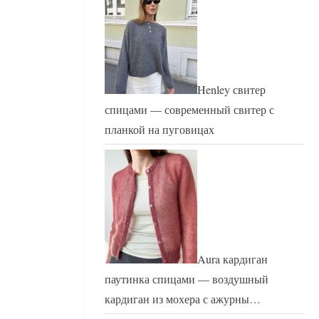
Henley свитер
спицами — современный свитер с
планкой на пуговицах
Aura кардиган
паутинка спицами — воздушный
кардиган из мохера с ажурны…