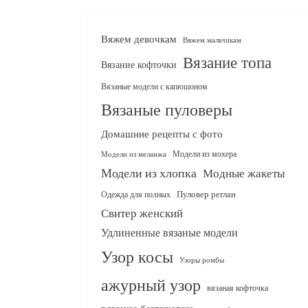
Вяжем девочкам
Вяжем мальчикам
Вязание топа
Вязание кофточки
Вязаные модели с капюшоном
Вязаные пуловеры
Домашние рецепты с фото
Модели из мохера
Модели из меланжа
Модели из хлопка
Модные жакеты
Одежда для полных
Пуловер реглан
Свитер женский
Удлиненные вязаные модели
Узор косы
Узоры ромбы
ажурный узор
вязаная кофточка