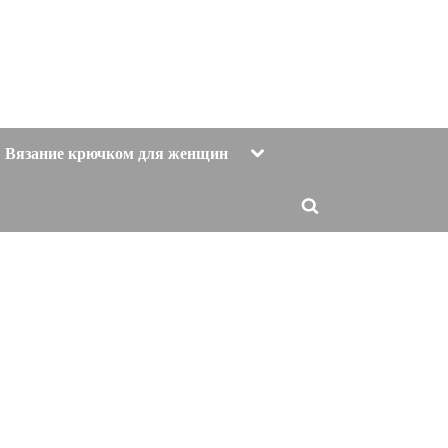
Toggle
Вязание крючком для женщин
sub-
menu
Toggle
search
form