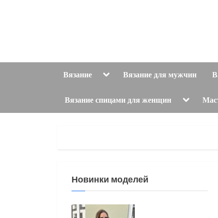
Skip
to
content
Toggle
Вязание
Вязание для мужчин
В
sub-
menu
Toggle
Вязание спицами для женщин
Мас
sub-
menu
Новинки моделей