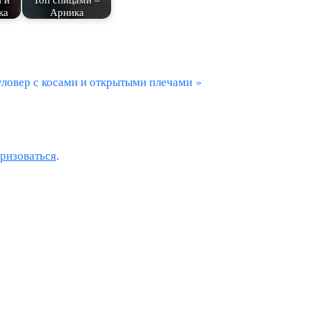
ка
Арника
ловер с косами и открытыми плечами
оризоваться
.