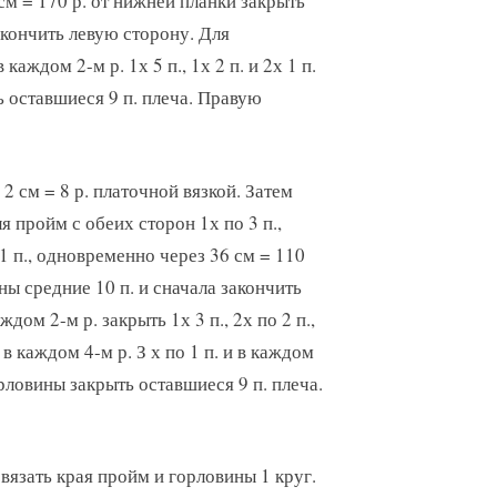
 см = 170 р. от нижней планки закрыть
акончить левую сторону. Для
аждом 2-м р. 1х 5 п., 1х 2 п. и 2х 1 п.
ь оставшиеся 9 п. плеча. Правую
 2 см = 8 р. платочной вязкой. Затем
я пройм с обеих сторон 1х по 3 п.,
 1 п., одновременно через 36 см = 110
ны средние 10 п. и сначала закончить
дом 2-м р. закрыть 1х 3 п., 2х по 2 п.,
., в каждом 4-м р. З х по 1 п. и в каждом
горловины закрыть оставшиеся 9 п. плеча.
язать края пройм и горловины 1 круг.