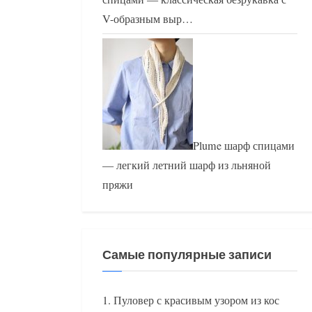
V-образным выр…
Plume шарф спицами
— легкий летний шарф из льняной
пряжи
Самые популярные записи
Пуловер с красивым узором из кос