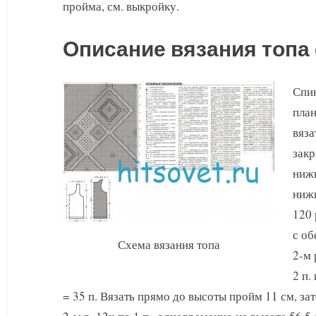
пройма, см. выкройку.
Описание вязания топа
Спин
план
вяза
закр
нижн
нижн
120 
с об
Схема вязания топа
2-м р
2 п.
= 35 п. Вязать прямо до высоты пройм 11 см, за