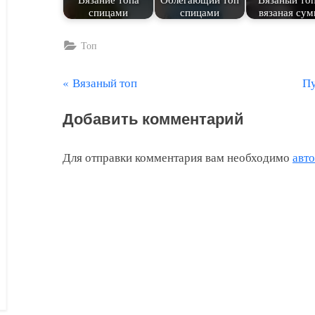
спицами
спицами
вязаная сум
Топ
П
С
Вязаный топ
Пу
Навигация
р
л
по
Добавить комментарий
е
е
д
д
записям
Для отправки комментария вам необходимо
авт
ы
у
д
ю
у
щ
щ
а
а
я
я
з
з
а
а
п