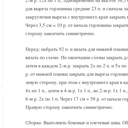
2-м р. 12х по 1 п., одновременно на высоте 56,5
для выреза горловины средние 23 п. и сначала з
закругления выреза с внутреннего края закрыть в к
Через 3,5 см = 10 р. от начала горловины закрыт
сторону закончить симметрично.
Перед: набрать 92 п. и вязать для нижней планки
вязать по схеме. По окончании схемы закрыть дл
затем в каждом 2-м р. закрыть 2х по 2 п. и 5х по
р. от нижней планки закрыть для выреза горлови
левую сторону, при этом с внутреннего края в каж
4х по 1 п., затем в 4-м p. 1х 1 п., во 2-м p. 1х 1 п
6-м р. 2х по 1 п. Через 17 см = 50 р. от начала 
Правую сторону закончить симметрично.
Сборка: Выполнить боковые и плечевые швы. Обв