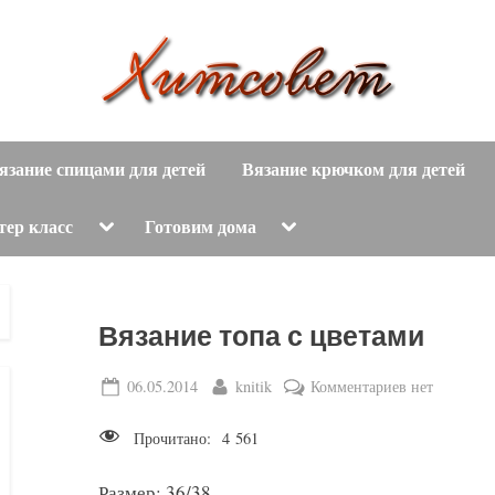
вязание
Х
спицами,
язание спицами для детей
Вязание крючком для детей
и
вязание
крючком,
т
Toggle
Toggle
тер класс
Готовим дома
sub-
sub-
модные
menu
menu
с
вязаные
модели
о
Вязание топа с цветами
с
пошаговым
в
Posted
By
к
06.05.2014
knitik
Комментариев
нет
описанием
on
записи
е
и
Прочитано:
4 561
Вязание
схемами.
т
топа
Размер: 36/38