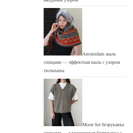
Amsterdam шаль
спицами — эффектная шаль с узором
тюльпаны
Moon Set безрукавка
спицами — классическая безрукавка с