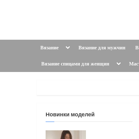
Skip
to
content
Toggle
Вязание
Вязание для мужчин
В
sub-
menu
Toggle
Вязание спицами для женщин
Мас
sub-
menu
Новинки моделей