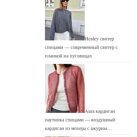
Henley свитер
спицами — современный свитер с
планкой на пуговицах
Aura кардиган
паутинка спицами — воздушный
кардиган из мохера с ажурны…