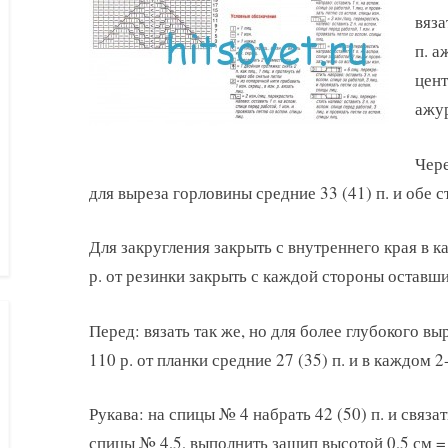
вяза
п. а
цент
ажур
Чере
для выреза горловины средние 33 (41) п. и обе 
Для закругления закрыть с внутреннего края в ка
р. от резинки закрыть с каждой стороны оставшие
Перед: вязать так же, но для более глубокого в
110 р. от планки средние 27 (35) п. и в каждом 2-м 
Рукава: на спицы № 4 набрать 42 (50) п. и связа
спицы № 4,5, выполнить защип высотой 0,5 см = 