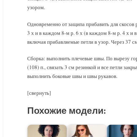
узором.
Одновременно от защипа прибавить для скосов р
3 х и в каждом 8-м р. 6 х (в каждом 8-м р. 4 х и в 
включая прибавляемые петли в узор. Через 37 см 
Сборка: выполнить плечевые швы. По вырезу го
(108) п., связать 3 см резинкой и все петли закр
выполнить боковые швы и швы рукавов.
[свернуть]
Похожие модели: