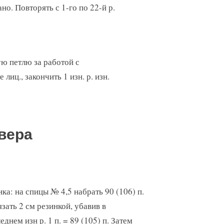
зано. Повторять с 1-го по 22-й р.
ую петлю за работой с
лиц., закончить 1 изн. р. изн.
вера
ка: на спицы № 4,5 набрать 90 (106) п.
язать 2 см резинкой, убавив в
еднем изн р. 1 п. = 89 (105) п. Затем