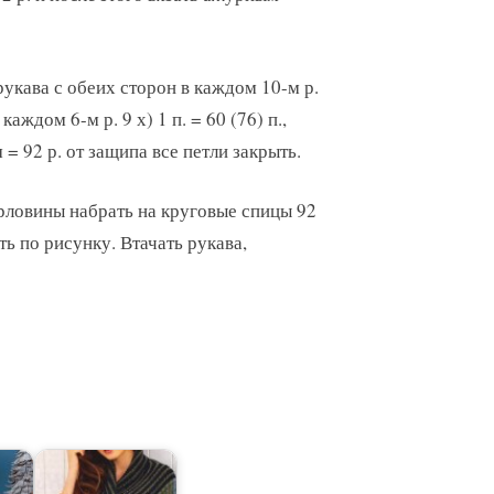
укава с обеих сторон в каждом 10-м р.
каждом 6-м р. 9 х) 1 п. = 60 (76) п.,
= 92 р. от защипа все петли закрыть.
рловины набрать на круговые спицы 92
ыть по рисунку. Втачать рукава,