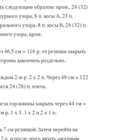
ть следующим образом: кром., 24 (32)
журного узора, 8 п. косы А, 23 п.
рального узора, 8 п. косы В, 24 (32) п.
ного узора, кром.
з 46,5 см = 116 р. от резинки закрыть
стороны закончить раздельно.
ждом 2-м р. 2 х 2 п. Через 49 см = 122
ся 24 (28) п. плеча.
ыреза горловины закрыть через 44 см =
р. 1 х 3, 1 х 2 и 2 х 1 п.
ть 7 см резинкой. Затем перейти на
2 р. и после этого вязать ажурным