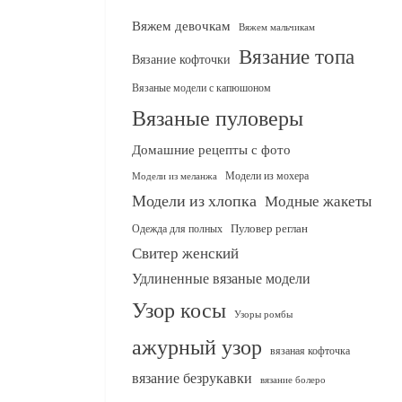
Вяжем девочкам
Вяжем мальчикам
Вязание топа
Вязание кофточки
Вязаные модели с капюшоном
Вязаные пуловеры
Домашние рецепты с фото
Модели из мохера
Модели из меланжа
Модели из хлопка
Модные жакеты
Одежда для полных
Пуловер реглан
Свитер женский
Удлиненные вязаные модели
Узор косы
Узоры ромбы
ажурный узор
вязаная кофточка
вязание безрукавки
вязание болеро