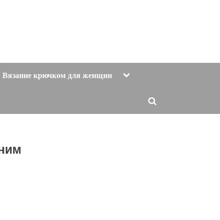
Toggle
Вязание крючком для женщин
sub-
menu
Toggle
search
form
еним