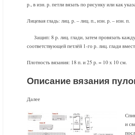
р., в изн. р. петли вязать по рисунку или как ука
Лицевая гладь: лиц. р. – лиц. п., изн. р. – изн. п.
Защип: 8 р. лиц. глади, затем провязать кажд
соответствующей петлёй 1-го р. лиц. глади вместе 
Плотность вязания: 18 п. и 25 р. = 10 х 10 см.
Описание вязания пуло
Далее
Спин
и св
посл