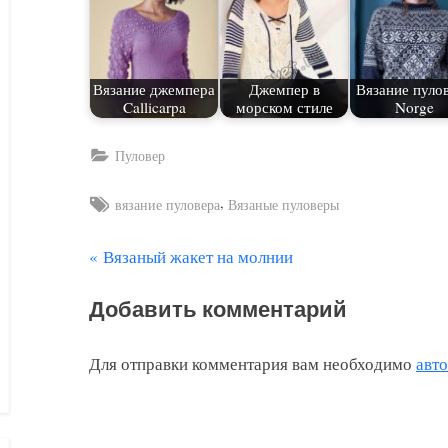
Вязание джемпера
Джемпер в
Вязание пуло
Callicarpa
морском стиле
Norge
Пуловер
Tags:
,
вязание пуловера
Вязаные пуловеры
П
Вязаный жакет на молнии
Навигация
р
по
Добавить комментарий
е
д
записям
Для отправки комментария вам необходимо
авт
ы
д
у