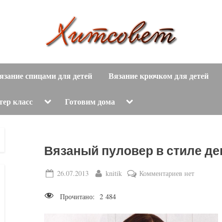
вязание
Х
спицами,
язание спицами для детей
Вязание крючком для детей
и
вязание
крючком,
т
Toggle
Toggle
тер класс
Готовим дома
sub-
sub-
модные
menu
menu
с
вязаные
модели
о
Вязаный пуловер в стиле д
с
пошаговым
в
Posted
By
к
26.07.2013
knitik
Комментариев
нет
описанием
on
записи
е
и
Прочитано:
2 484
Вязаный
схемами.
т
пуловер