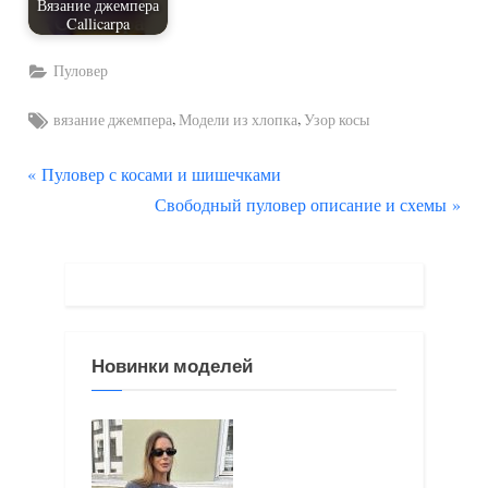
Вязание джемпера
Callicarpa
Пуловер
Tags:
,
,
вязание джемпера
Модели из хлопка
Узор косы
П
Навигация
Пуловер с косами и шишечками
р
С
Свободный пуловер описание и схемы
по
е
л
д
е
записям
ы
д
д
у
у
ю
Новинки моделей
щ
щ
а
а
я
я
з
з