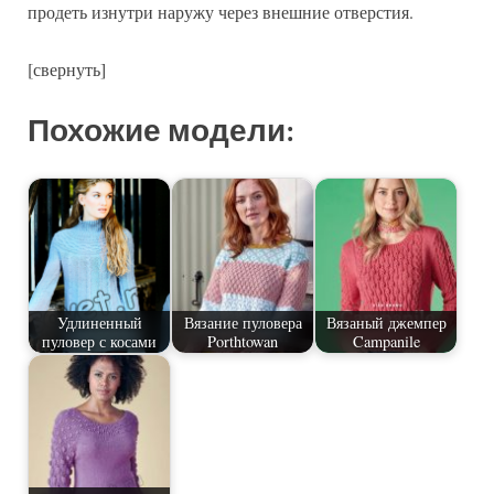
продеть изнутри наружу через внешние отверстия.
[свернуть]
Похожие модели:
Удлиненный
Вязание пуловера
Вязаный джемпер
пуловер с косами
Porthtowan
Campanile