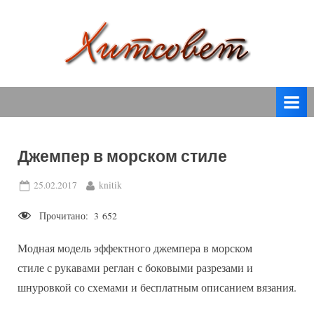
Skip
to
content
вязание
Х
спицами,
и
вязание
т
крючком,
модные
с
вязаные
Джемпер в морском стиле
о
модели
с
в
Posted
By
25.02.2017
knitik
пошаговым
on
е
описанием
Прочитано:
3 652
т
и
схемами.
Модная модель эффектного джемпера в морском
стиле с рукавами реглан с боковыми разрезами и
шнуровкой со схемами и бесплатным описанием вязания.