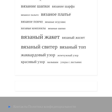
вязание шапки
вязание шарфа
вязаное платье
вязаное пальто
вязаное пончо
вязаные игрушки
вязаные комплекты
вязаные шапки
вязаный жакет
вязаный жилет
вязаный свитер
вязаный топ
жаккардовый узор
жемчужный узор
красивый узор
узоры с листьями
малышам
Контакты
Политика конфиденциальности