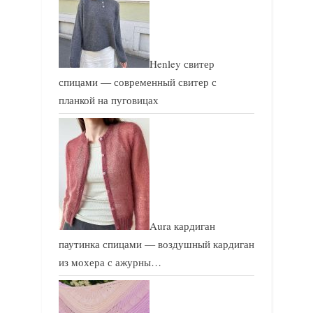
а
а
п
п
и
и
Henley свитер
с
с
спицами — современный свитер с
ь
ь
планкой на пуговицах
:
:
Aura кардиган
паутинка спицами — воздушный кардиган
из мохера с ажурны…