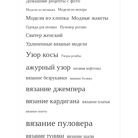
Домашние рецепты с фото
Модели из мохера
Модели из меланжа
Модели из хлопка
Модные жакеты
Одежда для полных
Пуловер реглан
Свитер женский
Удлиненные вязаные модели
Узор косы
Узоры ромбы
ажурный узор
вязаная кофточка
вязание безрукавки
вязание болеро
вязание джемпера
вязание кардигана
вязание платья
вязание пончо
вязание пуловера
вязание туники
вязание шали