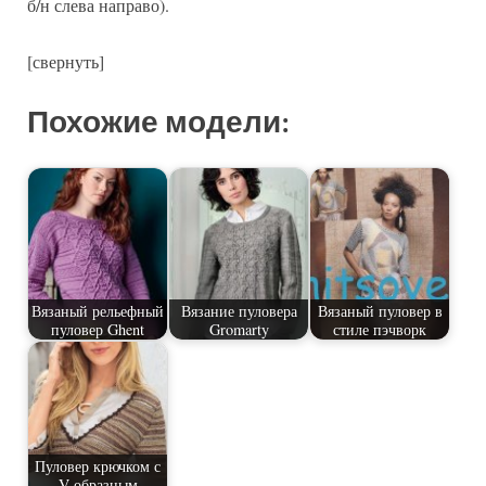
б/н слева направо).
[свернуть]
Похожие модели:
Вязаный рельефный
Вязание пуловера
Вязаный пуловер в
пуловер Ghent
Gromarty
стиле пэчворк
Пуловер крючком с
V-образным