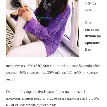
(40/42)
44/46.
Для
вязания
пуловера
крючком
Вам
потребуется: 800 (850) 900 г лиловой пряжи Secondo (50%
хлопка, 30% полиамида, 20% шёлка, 125 м/50 г); крючок
№ 3,5.
Основной узор: ст. б/н.Каждый ряд начинать с 1
дополнительной возд. п. подъёма и заканчивать 1 ст. б/н
в 1-й ст. б/н предыдущего ряда.