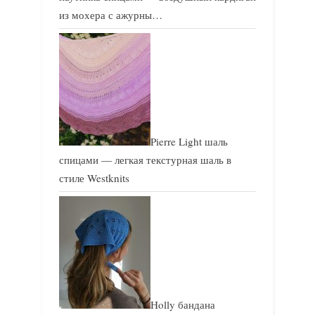
из мохера с ажурны…
Pierre Light шаль
спицами — легкая текстурная шаль в
стиле Westknits
Holly бандана