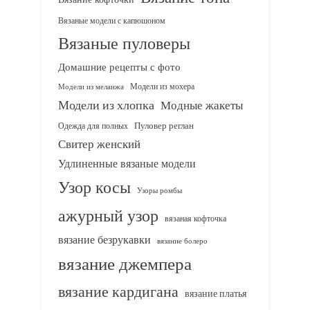
Вязаные модели с капюшоном
Вязаные пуловеры
Домашние рецепты с фото
Модели из мохера
Модели из меланжа
Модели из хлопка
Модные жакеты
Одежда для полных
Пуловер реглан
Свитер женский
Удлиненные вязаные модели
Узор косы
Узоры ромбы
ажурный узор
вязаная кофточка
вязание безрукавки
вязание болеро
вязание джемпера
вязание кардигана
вязание платья