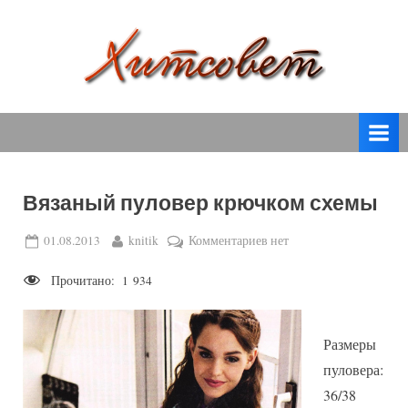
Skip
to
content
вязание
Х
спицами,
и
вязание
т
крючком,
модные
с
вязаные
Вязаный пуловер крючком схемы
о
модели
с
в
Posted
By
к
01.08.2013
knitik
Комментариев
нет
пошаговым
on
записи
е
описанием
Прочитано:
1 934
Вязаный
т
и
пуловер
схемами.
крючком
Размеры
схемы
пуловера:
36/38