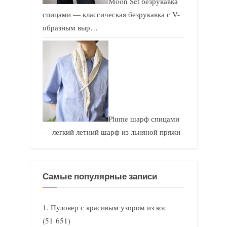
Moon Set безрукавка
спицами — классическая безрукавка с V-
образным выр…
Plume шарф спицами
— легкий летний шарф из льняной пряжи
Самые популярные записи
Пуловер с красивым узором из кос
(51 651)