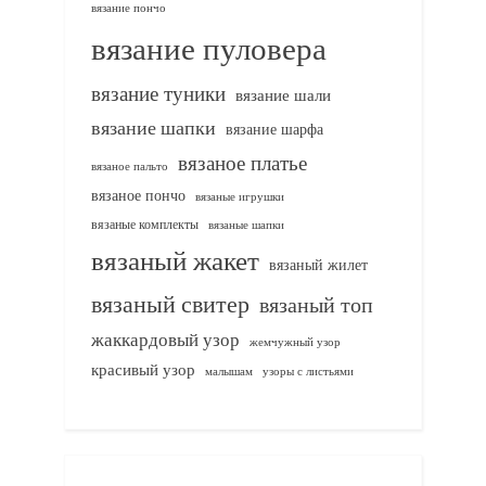
вязание пончо
вязание пуловера
вязание туники
вязание шали
вязание шапки
вязание шарфа
вязаное платье
вязаное пальто
вязаное пончо
вязаные игрушки
вязаные комплекты
вязаные шапки
вязаный жакет
вязаный жилет
вязаный свитер
вязаный топ
жаккардовый узор
жемчужный узор
красивый узор
узоры с листьями
малышам