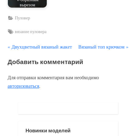
вырезом
Пуловер
Tags:
вязание пуловера
П
С
Навигация
Двухцветный вязаный жакет
Вязаный топ крючком
р
л
по
Добавить комментарий
е
е
д
д
записям
Для отправки комментария вам необходимо
ы
у
авторизоваться
.
д
ю
у
щ
щ
а
а
я
я
з
Новинки моделей
з
а