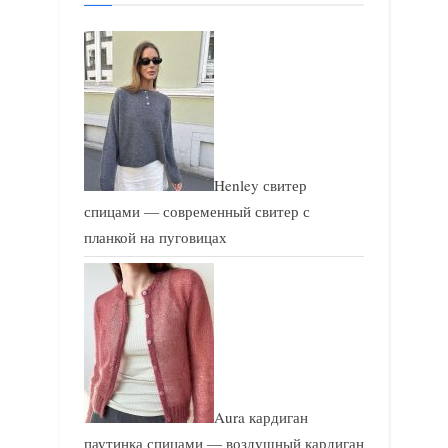
а
п
п
и
и
с
с
ь
ь
:
:
Henley свитер
спицами — современный свитер с
планкой на пуговицах
Aura кардиган
паутинка спицами — воздушный кардиган