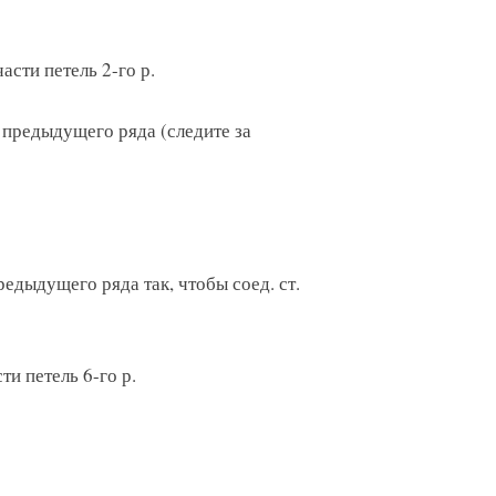
части петель 2-го р.
/н предыдущего ряда (следите за
н предыдущего ряда так, чтобы соед. ст.
сти петель 6-го р.