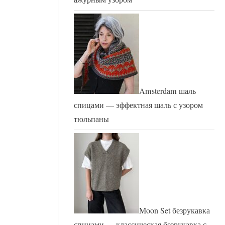
Amsterdam шаль
спицами — эффектная шаль с узором
тюльпаны
Moon Set безрукавка
спицами — классическая безрукавка с