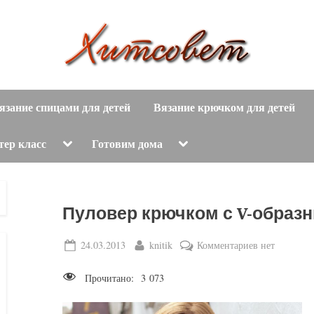
вязание
Х
спицами,
язание спицами для детей
Вязание крючком для детей
и
вязание
крючком,
т
Toggle
Toggle
тер класс
Готовим дома
sub-
sub-
модные
menu
menu
с
вязаные
модели
о
Пуловер крючком с V-образ
с
пошаговым
в
Posted
By
к
24.03.2013
knitik
Комментариев
нет
описанием
on
записи
е
и
Прочитано:
3 073
Пуловер
схемами.
т
крючком