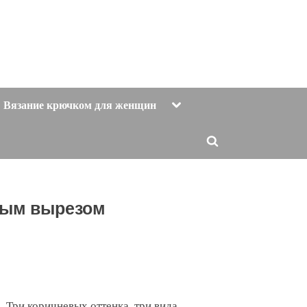
Toggle
Вязание крючком для женщин
sub-
menu
Toggle
search
form
ным вырезом
Три коричневых оттенка, три вида