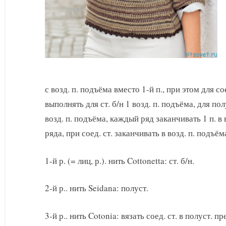
с возд. п. подъёма вместо 1-й п., при этом для со
выполнять для ст. б/н 1 возд. п. подъёма, для полу
возд. п. подъёма, каждый ряд заканчивать 1 п.
ряда, при соед. ст. заканчивать в возд. п. подъё
1-й р. (= лиц, р.). нить Cottonetta: ст. б/н.
2-й р.. нить Seidana: полуст.
3-й р.. нить Cotonia: вязать соед. ст. в полуст. 