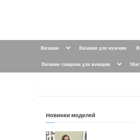
Skip
to
content
Toggle
Вязание
Вязание для мужчин
В
sub-
menu
Toggle
Вязание спицами для женщин
Мас
sub-
menu
Новинки моделей