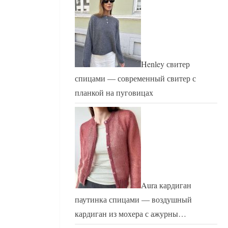
Henley свитер
спицами — современный свитер с
планкой на пуговицах
Aura кардиган
паутинка спицами — воздушный
кардиган из мохера с ажурны…