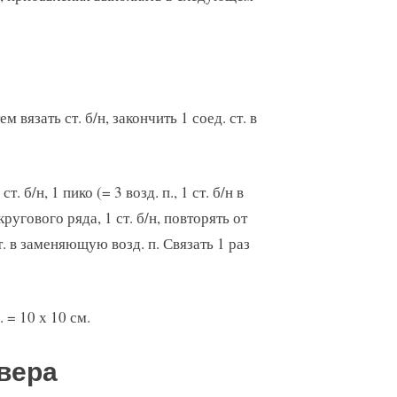
тем вязать ст. б/н, закончить 1 соед. ст. в
ст. б/н, 1 пико (= 3 возд. п., 1 ст. б/н в
кругового ряда, 1 ст. б/н, повторять от
т. в заменяющую возд. п. Связать 1 раз
 = 10 х 10 см.
вера