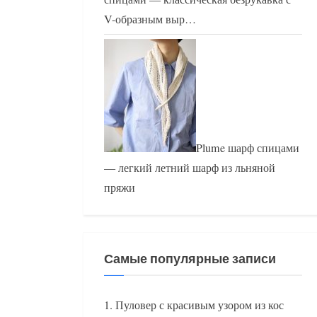
V-образным выр…
Plume шарф спицами
— легкий летний шарф из льняной
пряжи
Самые популярные записи
Пуловер с красивым узором из кос