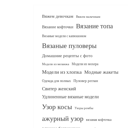
Вяжем девочкам
Вяжем мальчикам
Вязание топа
Вязание кофточки
Вязаные модели с капюшоном
Вязаные пуловеры
Домашние рецепты с фото
Модели из мохера
Модели из меланжа
Модели из хлопка
Модные жакеты
Одежда для полных
Пуловер реглан
Свитер женский
Удлиненные вязаные модели
Узор косы
Узоры ромбы
ажурный узор
вязаная кофточка