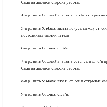
были на лицевой стороне работы.
4-й р.. нить Cottonetta: вязать ст. с/н в открытые 
5-й р.. нить Seidana: вязать полуст. между ст. с
постоянным числом петель).
6-й р.. нить Cotonia: ст. б/н.
7-й р., нить Cottonetta: вязать соед. ст. в ст. б/
были на лицевой стороне работы.
8-й р.. нить Seidana: вязать ст. б/н в открытые ча
9-й р.. нить Cotonia: ст. с/н.
10-й р.. нить Cottonetta: полуст.