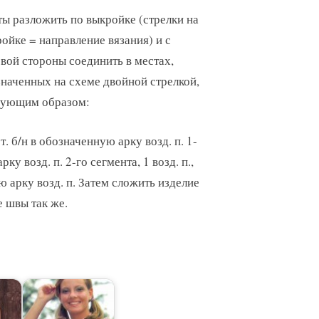
ы разложить по выкройке (стрелки на
ойке = направление вязания) и с
вой стороны соединить в местах,
наченных на схеме двойной стрелкой,
дующим образом:
ст. б/н в обозначенную арку возд. п. 1-
рку возд. п. 2-го сегмента, 1 возд. п.,
юю арку возд. п. Затем сложить изделие
 швы так же.