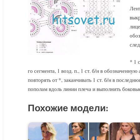
Лент
выкр
лице
обоз
сле
* 1 
го сегмента, 1 возд. п., 1 ст. б/н в обозначенную а
повторять от *, заканчивать 1 ст. б/н в последн
пополам вдоль линии плеча и выполнить боковые
Похожие модели: