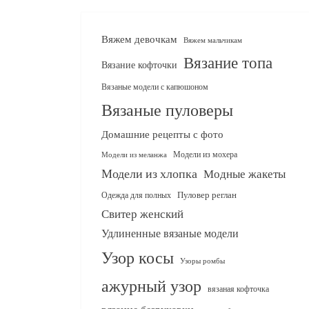
Вяжем девочкам
Вяжем мальчикам
Вязание топа
Вязание кофточки
Вязаные модели с капюшоном
Вязаные пуловеры
Домашние рецепты с фото
Модели из мохера
Модели из меланжа
Модели из хлопка
Модные жакеты
Одежда для полных
Пуловер реглан
Свитер женский
Удлиненные вязаные модели
Узор косы
Узоры ромбы
ажурный узор
вязаная кофточка