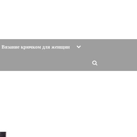
Toggle
Вязание крючком для женщин
sub-
menu
Toggle
search
form