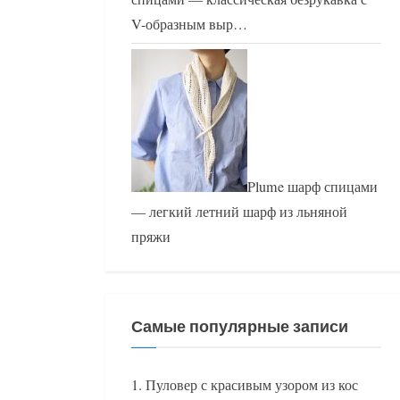
V-образным выр…
Plume шарф спицами
— легкий летний шарф из льняной
пряжи
Самые популярные записи
Пуловер с красивым узором из кос