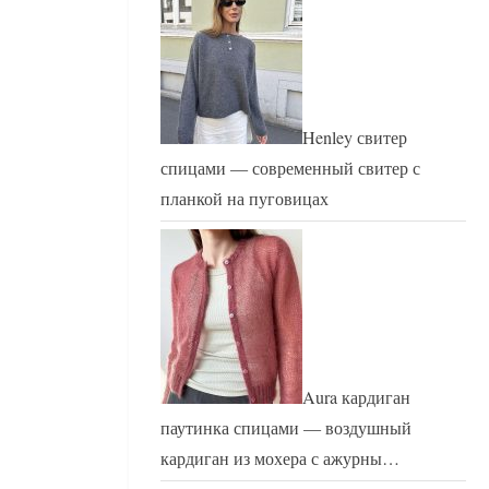
Henley свитер
спицами — современный свитер с
планкой на пуговицах
Aura кардиган
паутинка спицами — воздушный
кардиган из мохера с ажурны…