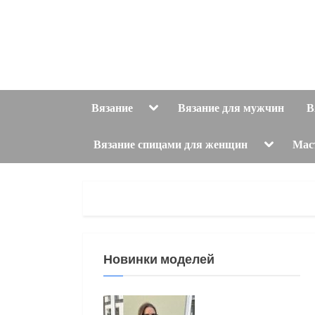
Skip
to
content
Toggle
Вязание
Вязание для мужчин
В
sub-
menu
Toggle
Вязание спицами для женщин
Мас
sub-
menu
Новинки моделей