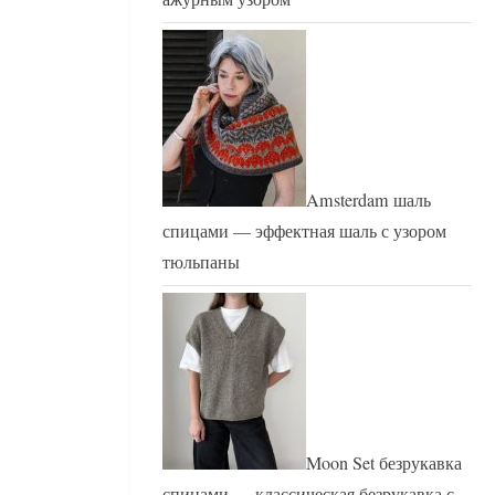
Amsterdam шаль
спицами — эффектная шаль с узором
тюльпаны
Moon Set безрукавка
спицами — классическая безрукавка с