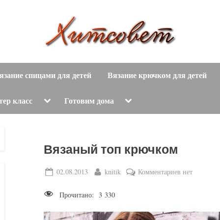
вязание
Х
спицами,
язание спицами для детей
Вязание крючком для детей
и
вязание
крючком,
т
Toggle
Toggle
тер класс
Готовим дома
sub-
sub-
модные
menu
menu
с
вязаные
модели
о
Вязаный топ крючком
с
пошаговым
в
Posted
By
к
02.08.2013
knitik
Комментариев
нет
описанием
on
записи
е
и
Прочитано:
3 330
Вязаный
схемами.
т
топ