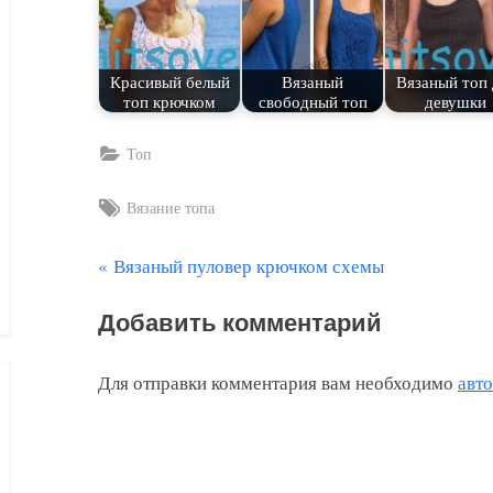
Красивый белый
Вязаный
Вязаный топ 
топ крючком
свободный топ
девушки
Топ
Tags:
Вязание топа
П
Вязаный пуловер крючком схемы
Навигация
р
по
Добавить комментарий
е
д
записям
Для отправки комментария вам необходимо
авт
ы
д
у
щ