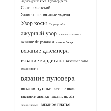
Одежда для полных
Пуловер реглан
Свитер женский
Удлиненные вязаные модели
Узор косы
Узоры ромбы
ажурный узор
вязаная кофточка
вязание безрукавки
вязание болеро
вязание джемпера
вязание кардигана
вязание платья
вязание пончо
вязание пуловера
вязание туники
вязание шали
вязание шапки
вязание шарфа
вязаное платье
вязаное пальто