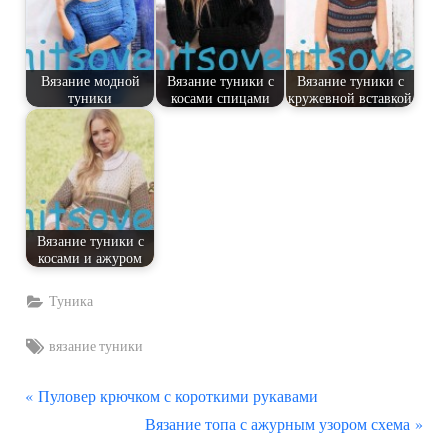
Вязание модной
Вязание туники с
Вязание туники с
туники
косами спицами
кружевной вставкой
Вязание туники с
косами и ажуром
Туника
Tags:
вязание туники
П
Навигация
Пуловер крючком с короткими рукавами
р
С
Вязание топа с ажурным узором схема
по