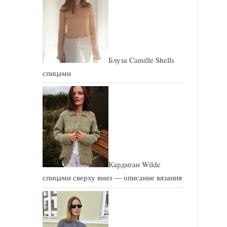
и
с
с
ь
ь
:
:
Блуза Camille Shells
спицами
Кардиган Wilde
спицами сверху вниз — описание вязания