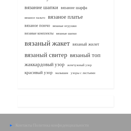
вязание шапки
вязание шарфа
вязаное платье
вязаное пальто
вязаное пончо
вязаные игрушки
вязаные комплекты
вязаные шапки
вязаный жакет
вязаный жилет
вязаный свитер
вязаный топ
жаккардовый узор
жемчужный узор
красивый узор
узоры с листьями
малышам
Контакты
Политика конфиденциальности