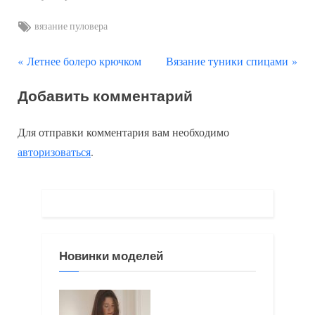
Tags:
вязание пуловера
П
С
Навигация
Летнее болеро крючком
Вязание туники спицами
р
л
по
Добавить комментарий
е
е
д
д
записям
Для отправки комментария вам необходимо
ы
у
авторизоваться
.
д
ю
у
щ
щ
а
а
я
я
з
Новинки моделей
з
а
а
п
п
и