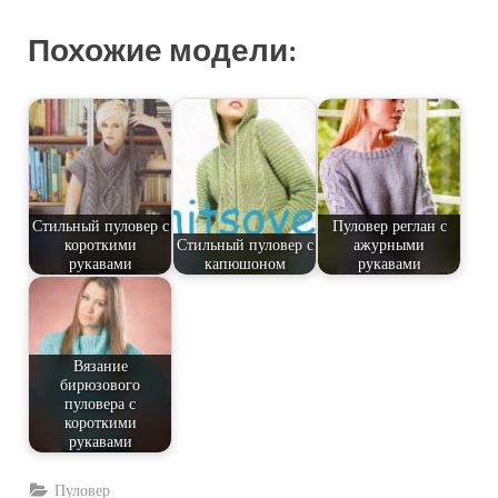
Похожие модели:
Стильный пуловер с
Пуловер реглан с
короткими
Стильный пуловер с
ажурными
рукавами
капюшоном
рукавами
Вязание
бирюзового
пуловера с
короткими
рукавами
Пуловер