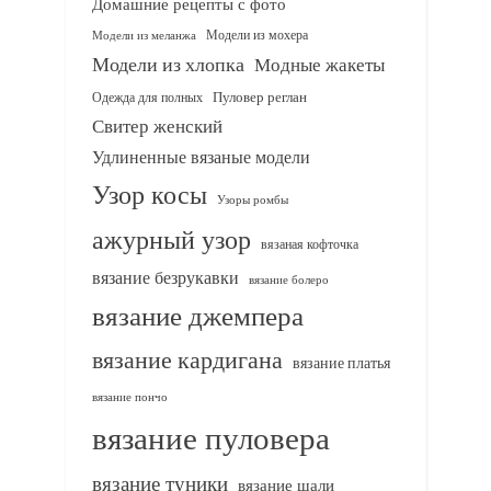
Домашние рецепты с фото
Модели из мохера
Модели из меланжа
Модели из хлопка
Модные жакеты
Одежда для полных
Пуловер реглан
Свитер женский
Удлиненные вязаные модели
Узор косы
Узоры ромбы
ажурный узор
вязаная кофточка
вязание безрукавки
вязание болеро
вязание джемпера
вязание кардигана
вязание платья
вязание пончо
вязание пуловера
вязание туники
вязание шали