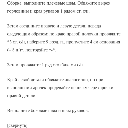
Сборка: выполните плечевые швы. Обвяжите вырез
горловины и края рукавов 1 рядом ст. с/н.
Затем соедините правую и левую детали переда
следующим образом: по краю правой полочки провяжите
*3 ст. с/н, наберите 9 возд. п., пропустите 4 см основания
(= 8 п.)*, повторяйте *-*.
Затем провяжите 1 ряд столбиками с/н.
Край левой детали обвяжите аналогично, но при
выполнении арочек продевайте цепочку через арочки
правой детали.
Выполните боковые швы и швы рукавов.
[свернуть]