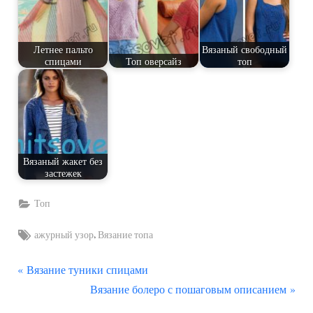
Летнее пальто
Вязаный свободный
спицами
Топ оверсайз
топ
Вязаный жакет без
застежек
Топ
Tags:
,
ажурный узор
Вязание топа
П
Навигация
Вязание туники спицами
р
С
Вязание болеро с пошаговым описанием
по
е
л