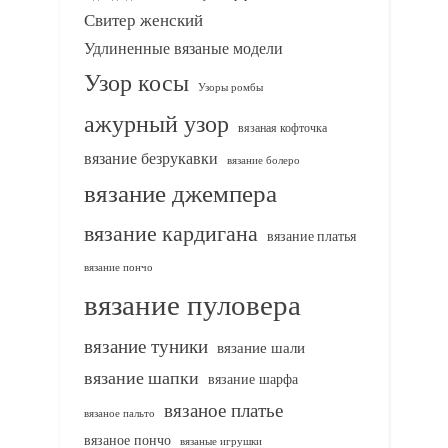
Свитер женский
Удлиненные вязаные модели
Узор косы
Узоры ромбы
ажурный узор
вязаная кофточка
вязание безрукавки
вязание болеро
вязание джемпера
вязание кардигана
вязание платья
вязание пончо
вязание пуловера
вязание туники
вязание шали
вязание шапки
вязание шарфа
вязаное платье
вязаное пальто
вязаное пончо
вязаные игрушки