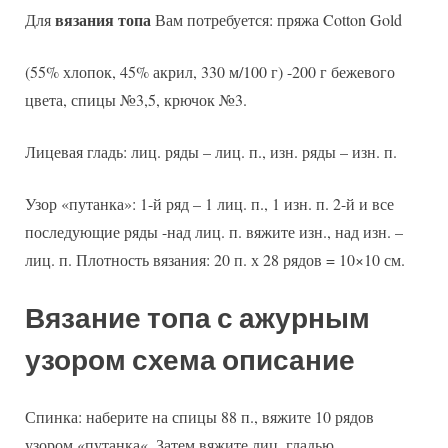
вязания топа
Для
Вам потребуется: пряжа Cotton Gold
(55% хлопок, 45% акрил, 330 м/100 г) -200 г бежевого
цвета, спицы №3,5, крючок №3.
Лицевая гладь: лиц. ряды – лиц. п., изн. ряды – изн. п.
Узор «путанка»: 1-й ряд – 1 лиц. п., 1 изн. п. 2-й и все
последующие ряды -над лиц. п. вяжите изн., над изн. –
лиц. п. Плотность вязания: 20 п. х 28 рядов = 10×10 см.
Вязание топа с ажурным
узором схема описание
Спинка: наберите на спицы 88 п., вяжите 10 рядов
узором «путанка«. Затем вяжите лиц. гладью.