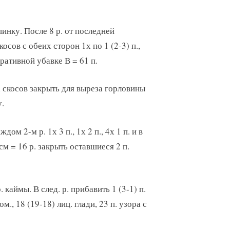
пинку. После 8 р. от последней
сов с обеих сторон 1х по 1 (2-3) п.,
ративной убавке В = 61 п.
ла скосов закрыть для выреза горловины
у.
ом 2-м р. 1х 3 п., 1х 2 п., 4х 1 п. и в
см = 16 р. закрыть оставшиеся 2 п.
. каймы. В след. р. прибавить 1 (3-1) п.
м., 18 (19-18) лиц. глади, 23 п. узора с