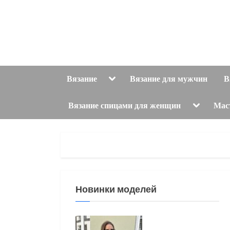
Skip
to
content
Toggle
Вязание
Вязание для мужчин
В
sub-
menu
Toggle
Вязание спицами для женщин
Мас
sub-
menu
Новинки моделей