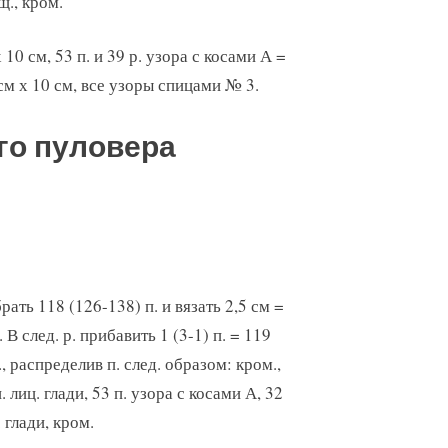
щ., кром.
 10 см, 53 п. и 39 р. узора с косами А =
9 см х 10 см, все узоры спицами № 3.
го пуловера
рать 118 (126-138) п. и вязать 2,5 см =
 В след. р. прибавить 1 (3-1) п. = 119
., распределив п. след. образом: кром.,
. лиц. глади, 53 п. узора с косами А, 32
 глади, кром.