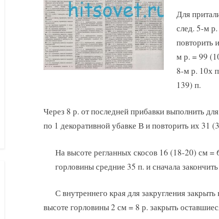
Для притали
след. 5-м р
повторить и
м р. = 99 (
8-м р. 10х 
139) п.
Через 8 р. от последней прибавки выполнить для
по 1 декоративной убавке В и повторить их 31 (3
На высоте регланных скосов 16 (18-20) см = 6
горловины средние 35 п. и сначала закончить
С внутреннего края для закругления закрыть в
высоте горловины 2 см = 8 р. закрыть оставшиес