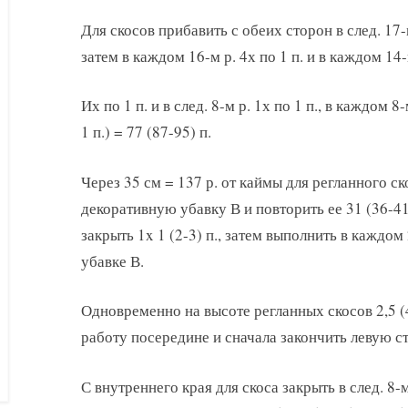
Для скосов прибавить с обеих сторон в след. 17-м
затем в каждом 16-м р. 4х по 1 п. и в каждом 14-
Их по 1 п. и в след. 8-м р. 1х по 1 п., в каждом 8
1 п.) = 77 (87-95) п.
Через 35 см = 137 р. от каймы для регланного ск
декоративную убавку В и повторить ее 31 (36-41)
закрыть 1x 1 (2-3) п., затем выполнить в каждом
убавке В.
Одновременно на высоте регланных скосов 2,5 (4,
работу посередине и сначала закончить левую с
С внутреннего края для скоса закрыть в след. 8-м 