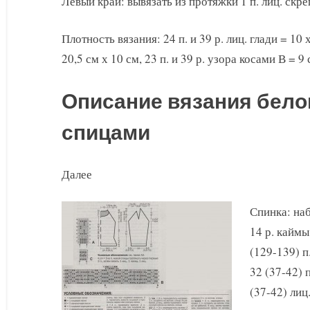
Левый край: вывязать из протяжки 1 п. лиц. скре
Плотность вязания: 24 п. и 39 р. лиц. глади = 10 х
20,5 см х 10 см, 23 п. и 39 р. узора косами В = 
Описание вязания бело
спицами
Далее
Спинка: наб
14 р. каймы.
(129-139) п
32 (37-42) п
(37-42) лиц.