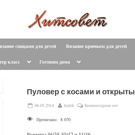
вязание
Х
спицами,
язание спицами для детей
Вязание крючком для детей
и
вязание
крючком,
т
Toggle
Toggle
тер класс
Готовим дома
sub-
sub-
модные
menu
menu
с
вязаные
модели
о
Пуловер с косами и открыт
с
пошаговым
в
Posted
By
к
06.05.2014
knitik
Комментариев
нет
описанием
on
записи
е
и
Прочитано:
8 070
Пуловер
схемами.
т
с
Размеры:36/38,40/42 и 44/46.