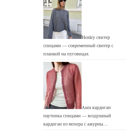
Henley свитер
спицами — современный свитер с
планкой на пуговицах
Aura кардиган
паутинка спицами — воздушный
кардиган из мохера с ажурны…