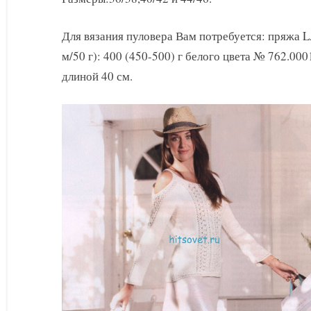
косами
и
Для вязания пуловера Вам потребуется: пряжа
открытыми
плечами
м/50 г): 400 (450-500) г белого цвета № 762.0
длиной 40 см.