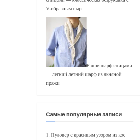
V-образным выр…
Plume шарф спицами
— легкий летний шарф из льняной
пряжи
Самые популярные записи
Пуловер с красивым узором из кос