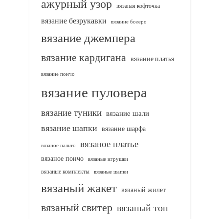
ажурный узор
вязаная кофточка
вязание безрукавки
вязание болеро
вязание джемпера
вязание кардигана
вязание платья
вязание пончо
вязание пуловера
вязание туники
вязание шали
вязание шапки
вязание шарфа
вязаное платье
вязаное пальто
вязаное пончо
вязаные игрушки
вязаные комплекты
вязаные шапки
вязаный жакет
вязаный жилет
вязаный свитер
вязаный топ