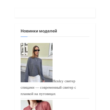
у
щ
щ
а
а
я
я
з
Новинки моделей
з
а
а
п
п
и
и
с
с
ь
ь
:
:
Henley свитер
спицами — современный свитер с
планкой на пуговицах