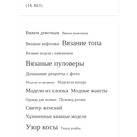
(16 863)
Вяжем девочкам
Вяжем мальчикам
Вязание топа
Вязание кофточки
Вязаные модели с капюшоном
Вязаные пуловеры
Домашние рецепты с фото
Модели из мохера
Модели из меланжа
Модели из хлопка
Модные жакеты
Одежда для полных
Пуловер реглан
Свитер женский
Удлиненные вязаные модели
Узор косы
Узоры ромбы