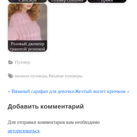
Розовый джемпер
граненой резинкой
Пуловер
Tags:
,
вязание пуловера
Вязаные пуловеры
П
С
Навигация
Вязаный сарафан для девочки
Желтый жилет крючком
р
л
по
Добавить комментарий
е
е
д
д
записям
Для отправки комментария вам необходимо
ы
у
авторизоваться
.
д
ю