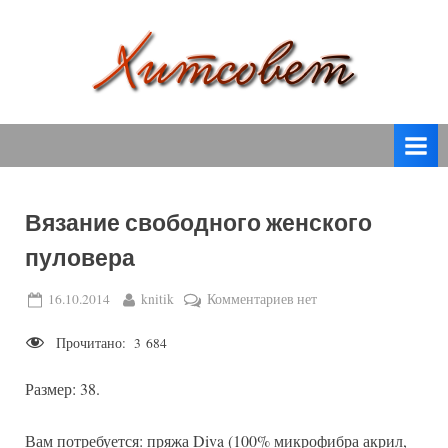
Skip
to
content
вязание
Х
спицами,
и
вязание
т
крючком,
модные
с
вязаные
Вязание свободного женского
о
модели
пуловера
с
в
пошаговым
е
Posted
By
к
16.10.2014
knitik
Комментариев
нет
описанием
on
записи
т
и
Прочитано:
3 684
Вязание
схемами.
свободного
Размер: 38.
женского
пуловера
Вам потребуется: пряжа Diva (100% микрофибра акрил,