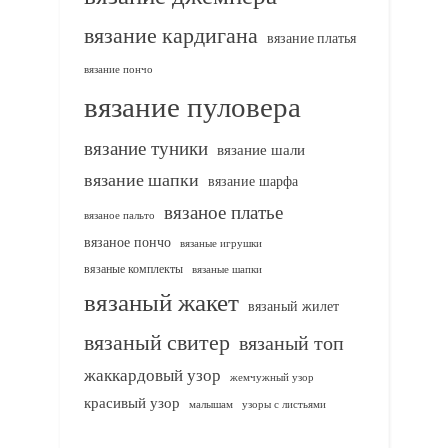
вязание кардигана
вязание платья
вязание пончо
вязание пуловера
вязание туники
вязание шали
вязание шапки
вязание шарфа
вязаное платье
вязаное пальто
вязаное пончо
вязаные игрушки
вязаные комплекты
вязаные шапки
вязаный жакет
вязаный жилет
вязаный свитер
вязаный топ
жаккардовый узор
жемчужный узор
красивый узор
узоры с листьями
малышам