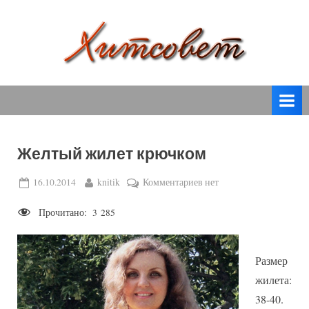
Skip
to
content
вязание
Х
спицами,
и
вязание
т
крючком,
модные
с
вязаные
Желтый жилет крючком
о
модели
с
в
Posted
By
к
16.10.2014
knitik
Комментариев
нет
пошаговым
on
записи
е
описанием
Прочитано:
3 285
Желтый
т
и
жилет
схемами.
крючком
Размер
жилета:
38-40.