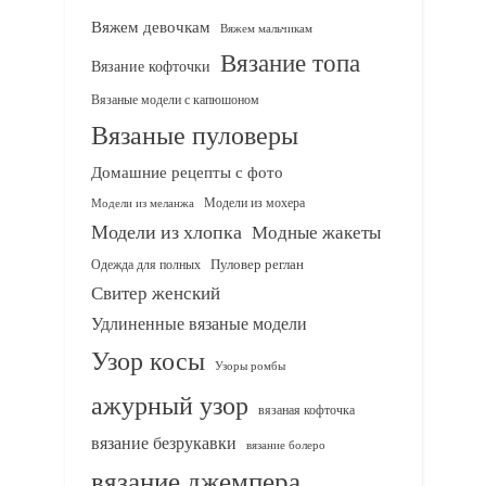
Вяжем девочкам
Вяжем мальчикам
Вязание топа
Вязание кофточки
Вязаные модели с капюшоном
Вязаные пуловеры
Домашние рецепты с фото
Модели из мохера
Модели из меланжа
Модели из хлопка
Модные жакеты
Одежда для полных
Пуловер реглан
Свитер женский
Удлиненные вязаные модели
Узор косы
Узоры ромбы
ажурный узор
вязаная кофточка
вязание безрукавки
вязание болеро
вязание джемпера