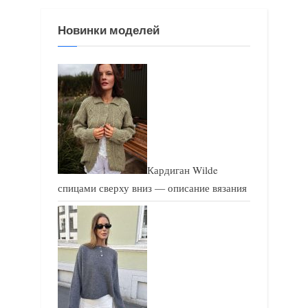
з
з
Новинки моделей
а
а
п
п
и
и
с
с
ь
ь
:
:
Кардиган Wilde
спицами сверху вниз — описание вязания