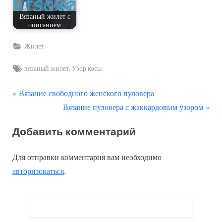
Вязаный жилет с
описанием
Жилет
Tags:
,
вязаный жилет
Узор косы
П
Навигация
Вязание свободного женского пуловера
р
С
Вязание пуловера с жаккардовым узором
по
е
л
Добавить комментарий
д
е
записям
ы
д
Для отправки комментария вам необходимо
д
у
авторизоваться
.
у
ю
щ
щ
а
а
я
я