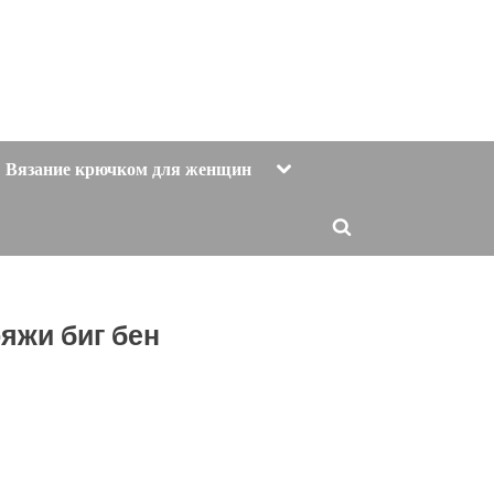
Toggle
Вязание крючком для женщин
sub-
menu
Toggle
search
form
яжи биг бен