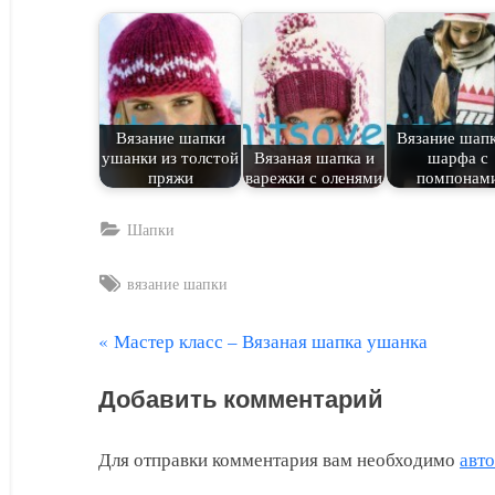
Вязание шапки
Вязание шапк
ушанки из толстой
Вязаная шапка и
шарфа с
пряжи
варежки с оленями
помпонам
Шапки
Tags:
вязание шапки
П
Мастер класс – Вязаная шапка ушанка
Навигация
р
по
Добавить комментарий
е
д
записям
Для отправки комментария вам необходимо
авт
ы