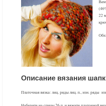
из
Вам
толстой
(46
пряжи
22 м
биг
крю
бен
Обх
Описание вязания шапк
Платочная вязка: лиц. ряды лиц. п., изн. ряды изн
Наберите на спицы 26 п. и вяжите платочной вяз