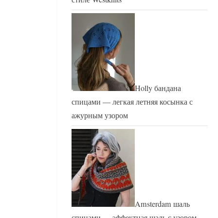
Holly бандана
спицами — легкая летняя косынка с
ажурным узором
Amsterdam шаль
спицами — эффектная шаль с узором