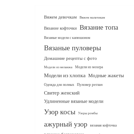
Вяжем девочкам
Вяжем мальчикам
Вязание топа
Вязание кофточки
Вязаные модели с капюшоном
Вязаные пуловеры
Домашние рецепты с фото
Модели из мохера
Модели из меланжа
Модели из хлопка
Модные жакеты
Одежда для полных
Пуловер реглан
Свитер женский
Удлиненные вязаные модели
Узор косы
Узоры ромбы
ажурный узор
вязаная кофточка