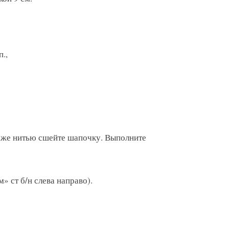
.,
й же нитью сшейте шапочку. Выполните
 ст б/н слева направо).