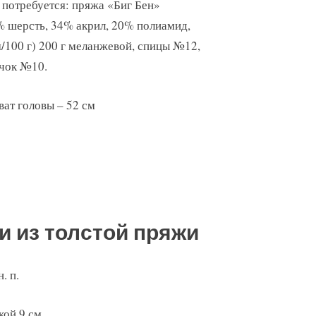
 потребуется: пряжа «Биг Бен»
% шерсть, 34% акрил, 20% полиамид,
/100 г) 200 г меланжевой, спицы №12,
чок №10.
ват головы – 52 см
и из толстой пряжи
. п.
кой 9 см.