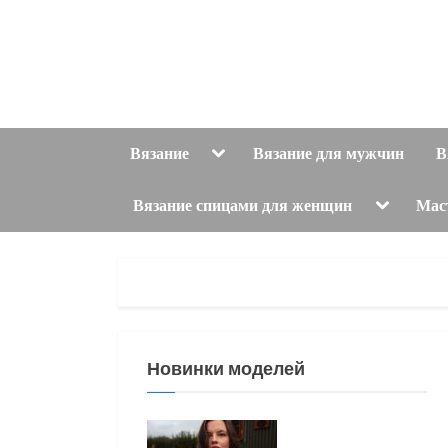
Skip
to
content
Toggle
Вязание
Вязание для мужчин
В
sub-
menu
Toggle
Вязание спицами для женщин
Мас
sub-
menu
Новинки моделей