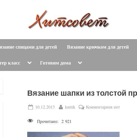
вязание
Х
спицами,
язание спицами для детей
Вязание крючком для детей
и
вязание
крючком,
т
Toggle
Toggle
тер класс
Готовим дома
sub-
sub-
модные
menu
menu
с
вязаные
модели
о
Вязание шапки из толстой пр
с
пошаговым
в
Posted
By
к
10.12.2013
knitik
Комментариев
нет
описанием
on
записи
е
и
Прочитано:
2 921
Вязание
схемами.
т
шапки