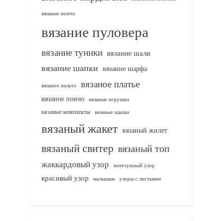
вязание пончо
вязание пуловера
вязание туники
вязание шали
вязание шапки
вязание шарфа
вязаное платье
вязаное пальто
вязаное пончо
вязаные игрушки
вязаные комплекты
вязаные шапки
вязаный жакет
вязаный жилет
вязаный свитер
вязаный топ
жаккардовый узор
жемчужный узор
красивый узор
узоры с листьями
малышам