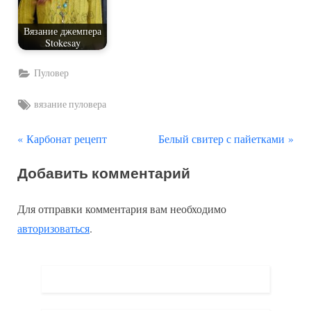
Вязание джемпера
Stokesay
Пуловер
Tags:
вязание пуловера
П
С
Навигация
Карбонат рецепт
Белый свитер с пайетками
р
л
по
Добавить комментарий
е
е
д
д
записям
Для отправки комментария вам необходимо
ы
у
авторизоваться
.
д
ю
у
щ
щ
а
а
я