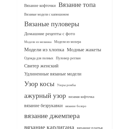
Вязание топа
Вязание кофточки
Вязаные модели с капюшоном
Вязаные пуловеры
Домашние рецепты с фото
Модели из мохера
Модели из меланжа
Модели из хлопка
Модные жакеты
Одежда для полных
Пуловер реглан
Свитер женский
Удлиненные вязаные модели
Узор косы
Узоры ромбы
ажурный узор
вязаная кофточка
вязание безрукавки
вязание болеро
вязание джемпера
вязание кардигана
вязание платья