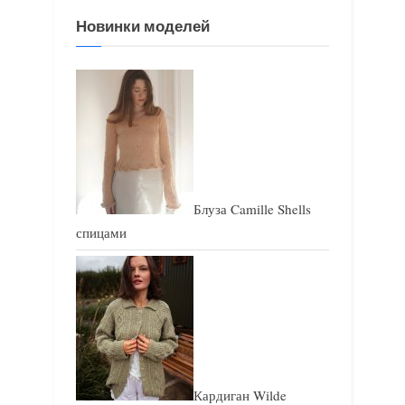
я
з
Новинки моделей
з
а
а
п
п
и
и
с
с
ь
ь
:
:
Блуза Camille Shells
спицами
Кардиган Wilde