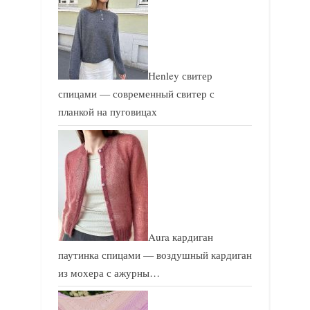
ь
ь
:
:
Henley свитер
спицами — современный свитер с
планкой на пуговицах
Aura кардиган
паутинка спицами — воздушный кардиган
из мохера с ажурны…