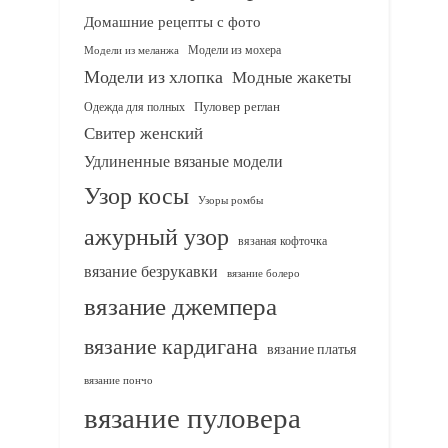
Домашние рецепты с фото
Модели из мохера
Модели из меланжа
Модели из хлопка
Модные жакеты
Одежда для полных
Пуловер реглан
Свитер женский
Удлиненные вязаные модели
Узор косы
Узоры ромбы
ажурный узор
вязаная кофточка
вязание безрукавки
вязание болеро
вязание джемпера
вязание кардигана
вязание платья
вязание пончо
вязание пуловера