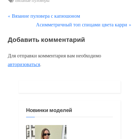
Вязаные пуловеры
П
Навигация
Вязание пуловера с капюшоном
р
С
Асимметричный топ спицами цвета карри
по
е
л
Добавить комментарий
д
е
записям
ы
д
Для отправки комментария вам необходимо
д
у
авторизоваться
.
у
ю
щ
щ
а
а
я
я
з
з
Новинки моделей
а
а
п
п
и
и
с
с