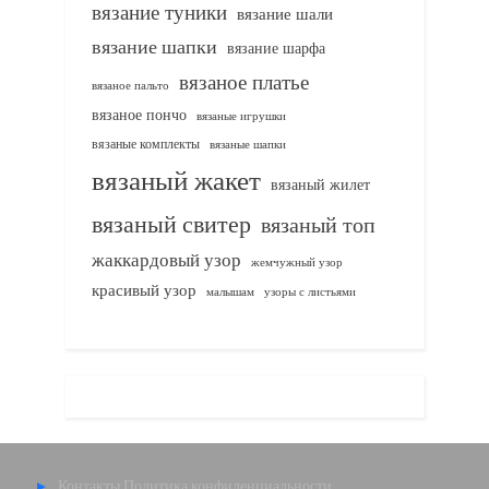
вязание туники
вязание шали
вязание шапки
вязание шарфа
вязаное платье
вязаное пальто
вязаное пончо
вязаные игрушки
вязаные комплекты
вязаные шапки
вязаный жакет
вязаный жилет
вязаный свитер
вязаный топ
жаккардовый узор
жемчужный узор
красивый узор
узоры с листьями
малышам
Контакты
Политика конфиденциальности