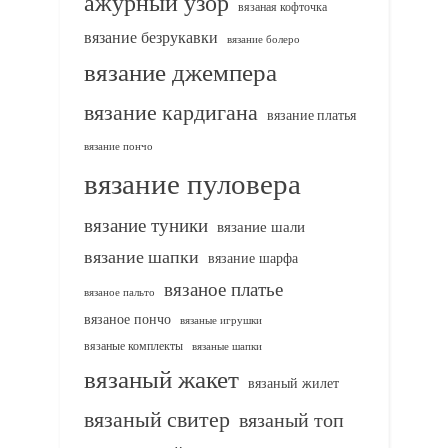
ажурный узор
вязаная кофточка
вязание безрукавки
вязание болеро
вязание джемпера
вязание кардигана
вязание платья
вязание пончо
вязание пуловера
вязание туники
вязание шали
вязание шапки
вязание шарфа
вязаное платье
вязаное пальто
вязаное пончо
вязаные игрушки
вязаные комплекты
вязаные шапки
вязаный жакет
вязаный жилет
вязаный свитер
вязаный топ