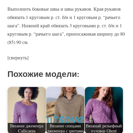
Выполнить боковые швы и швы рукавов. Края рукавов
обвязать 1 круговым р. ст. б/н и 1 круговым р. “рачьего
шага”. Нижний край обвязать 3 круговыми р. ст. б/н и 1
круговым р. “рачьего шага”, припосаживая ширину до 80
(85) 90 см.
[свернуть]
Похожие модели:
Вязание джемпера
Вязание спицами
Вязаный рельефный
Callicarpa
джемпера с цветами
пуловер Ghent