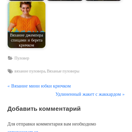
Вязание джемпера
спицами и берета
крючком
Пуловер
Tags:
,
вязание пуловера
Вязаные пуловеры
П
Навигация
Вязание мини юбки крючком
р
С
Удлиненный жакет с жаккардом
по
е
л
Добавить комментарий
д
е
записям
ы
д
Для отправки комментария вам необходимо
д
у
авторизоваться
.