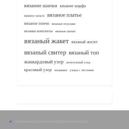
вязание шапки
вязание шарфа
вязаное платье
вязаное пальто
вязаное пончо
вязаные игрушки
вязаные комплекты
вязаные шапки
вязаный жакет
вязаный жилет
вязаный свитер
вязаный топ
жаккардовый узор
жемчужный узор
красивый узор
узоры с листьями
малышам
Контакты
Политика конфиденциальности