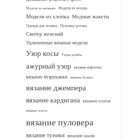
Модели из мохера
Модели из меланжа
Модели из хлопка
Модные жакеты
Одежда для полных
Пуловер реглан
Свитер женский
Удлиненные вязаные модели
Узор косы
Узоры ромбы
ажурный узор
вязаная кофточка
вязание безрукавки
вязание болеро
вязание джемпера
вязание кардигана
вязание платья
вязание пончо
вязание пуловера
вязание туники
вязание шали