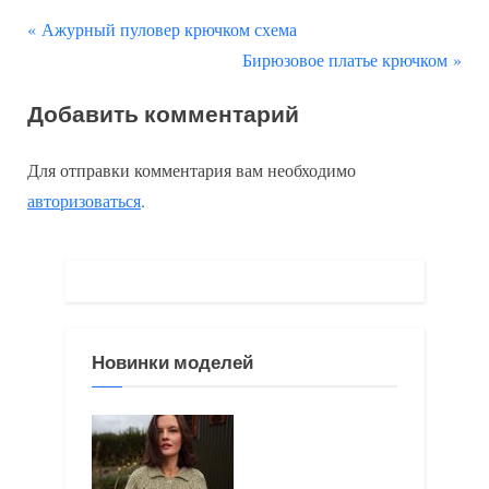
П
Навигация
Ажурный пуловер крючком схема
р
С
Бирюзовое платье крючком
по
е
л
Добавить комментарий
д
е
записям
ы
д
Для отправки комментария вам необходимо
д
у
авторизоваться
.
у
ю
щ
щ
а
а
я
я
з
з
Новинки моделей
а
а
п
п
и
и
с
с
ь
ь