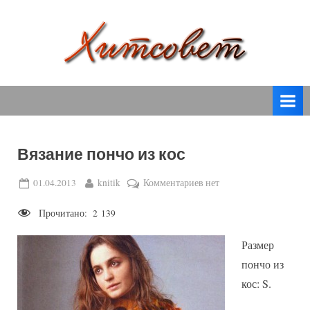
Skip
to
content
вязание
Х
спицами,
и
вязание
т
крючком,
модные
с
вязаные
Вязание пончо из кос
о
модели
с
в
Posted
By
к
01.04.2013
knitik
Комментариев
нет
пошаговым
on
записи
е
описанием
Прочитано:
2 139
Вязание
т
и
пончо
схемами.
Размер
из
кос
пончо из
кос: S.