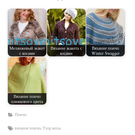
Меланжевый жакет
Вязание жакета с
Вязание пончо
с косами
косами
Winter Swagger
Вязание пончо
оливкового цвета
Пончо
Tags:
,
вязаное пончо
Узор косы