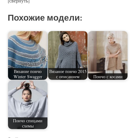
[свернуть]
Похожие модели:
Вязание пончо
Вязаное пончо 2015
Winter Swagger
с описанием
Пончо с косами
Пончо спицами
схемы