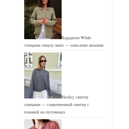
и
с
с
ь
ь
:
:
Кардиган Wilde
спицами сверху вниз — описание вязания
Henley свитер
спицами — современный свитер с
планкой на пуговицах