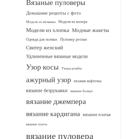
Вязаные пуловеры
Домашние рецепты с фото
Модели из мохера
Модели из меланжа
Модели из хлопка
Модные жакеты
Одежда для полных
Пуловер реглан
Свитер женский
Удлиненные вязаные модели
Узор косы
Узоры ромбы
ажурный узор
вязаная кофточка
вязание безрукавки
вязание болеро
вязание джемпера
вязание кардигана
вязание платья
вязание пончо
вязание пуловера