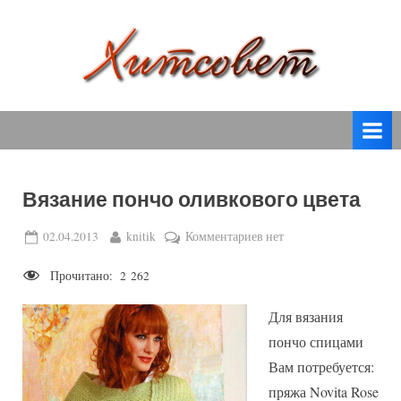
Skip
to
content
вязание
Х
спицами,
и
вязание
т
крючком,
модные
с
вязаные
Вязание пончо оливкового цвета
о
модели
с
в
Posted
By
к
02.04.2013
knitik
Комментариев
нет
пошаговым
on
записи
е
описанием
Прочитано:
2 262
Вязание
т
и
пончо
схемами.
Для вязания
оливкового
цвета
пончо спицами
Вам потребуется:
пряжа Novita Rose