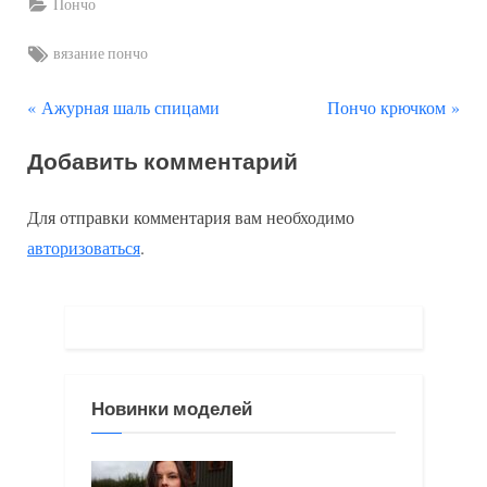
Пончо
Tags:
вязание пончо
П
С
Навигация
Ажурная шаль спицами
Пончо крючком
р
л
по
Добавить комментарий
е
е
д
д
записям
Для отправки комментария вам необходимо
ы
у
авторизоваться
.
д
ю
у
щ
щ
а
а
я
я
з
Новинки моделей
з
а
а
п
п
и