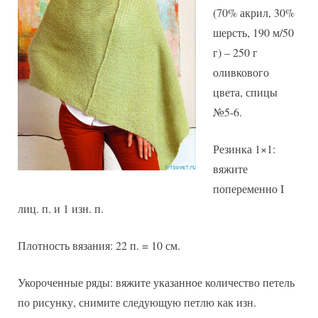
(70% акрил, 30%
шерсть, 190 м/50
г) – 250 г
оливкового
цвета, спицы
№5-6.
Резинка 1×1:
вяжите
попеременно I
лиц. п. и 1 изн. п.
Плотность вязания: 22 п. = 10 см.
Укороченные ряды: вяжите указанное количество петель
по рисунку, снимите следующую петлю как изн.