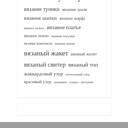
вязание туники
вязание шали
вязание шапки
вязание шарфа
вязаное платье
вязаное пальто
вязаное пончо
вязаные игрушки
вязаные комплекты
вязаные шапки
вязаный жакет
вязаный жилет
вязаный свитер
вязаный топ
жаккардовый узор
жемчужный узор
красивый узор
узоры с листьями
малышам