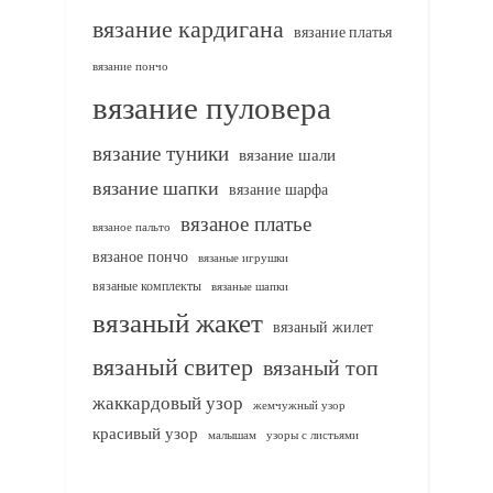
вязание кардигана
вязание платья
вязание пончо
вязание пуловера
вязание туники
вязание шали
вязание шапки
вязание шарфа
вязаное платье
вязаное пальто
вязаное пончо
вязаные игрушки
вязаные комплекты
вязаные шапки
вязаный жакет
вязаный жилет
вязаный свитер
вязаный топ
жаккардовый узор
жемчужный узор
красивый узор
узоры с листьями
малышам