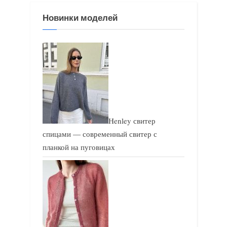
я
з
Новинки моделей
з
а
а
п
п
и
и
с
с
ь
ь
:
:
Henley свитер
спицами — современный свитер с
планкой на пуговицах