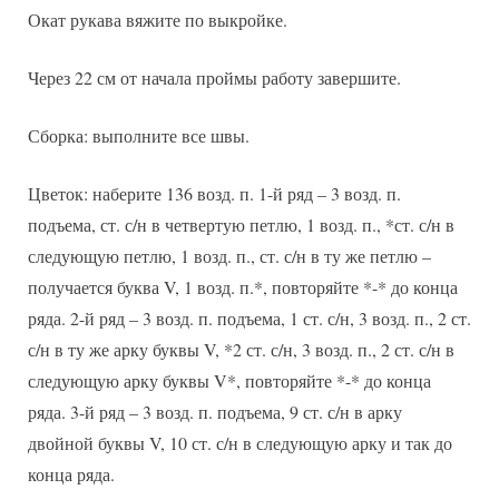
Окат рукава вяжите по выкройке.
Через 22 см от начала проймы работу завершите.
Сборка: выполните все швы.
Цветок: наберите 136 возд. п. 1-й ряд – 3 возд. п.
подъема, ст. с/н в четвертую петлю, 1 возд. п., *ст. с/н в
следующую петлю, 1 возд. п., ст. с/н в ту же петлю –
получается буква V, 1 возд. п.*, повторяйте *-* до конца
ряда. 2-й ряд – 3 возд. п. подъема, 1 ст. с/н, 3 возд. п., 2 ст.
с/н в ту же арку буквы V, *2 ст. с/н, 3 возд. п., 2 ст. с/н в
следующую арку буквы V*, повторяйте *-* до конца
ряда. 3-й ряд – 3 возд. п. подъема, 9 ст. с/н в арку
двойной буквы V, 10 ст. с/н в следующую арку и так до
конца ряда.