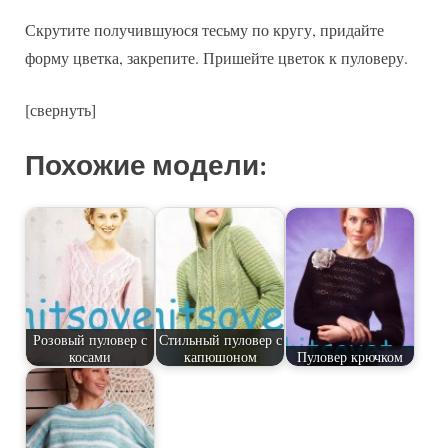
Скрутите получившуюся тесьму по кругу, придайте
форму цветка, закрепите. Пришейте цветок к пуловеру.
[свернуть]
Похожие модели:
Розовый пуловер с
Стильный пуловер с
косами
капюшоном
Пуловер крючком