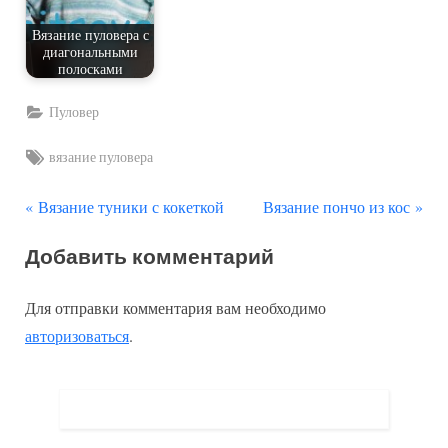
Вязание пуловера с
диагональными
полосками
Пуловер
Tags:
вязание пуловера
П
С
Навигация
Вязание туники с кокеткой
Вязание пончо из кос
р
л
по
Добавить комментарий
е
е
д
д
записям
Для отправки комментария вам необходимо
ы
у
авторизоваться
.
д
ю
у
щ
щ
а
а
я