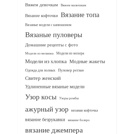
Вяжем девочкам
Вяжем мальчикам
Вязание топа
Вязание кофточки
Вязаные модели с капюшоном
Вязаные пуловеры
Домашние рецепты с фото
Модели из мохера
Модели из меланжа
Модели из хлопка
Модные жакеты
Одежда для полных
Пуловер реглан
Свитер женский
Удлиненные вязаные модели
Узор косы
Узоры ромбы
ажурный узор
вязаная кофточка
вязание безрукавки
вязание болеро
вязание джемпера