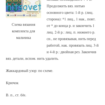
Продолжить вяз. нитью
основного цвета: 1-й р. (лиц.
сторона): *1 лиц., 1 нак., повт.
Схема вязания
от * до конца р. и закончить 1
комплекта для
лиц. 2-й р.: лиц. п. нижнего р.
мальчика
сн., не провязывая, нить перед
работой, нак. провязать лиц. 3-й
и 4-й р.: двойная рез. Закончив
вяз. детали, вспом. нить удалить.
Жаккардовый узор: по схеме.
Крючок
В. п., ст. б/н.