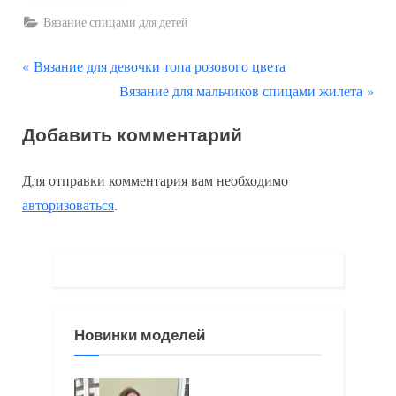
Вязание спицами для детей
П
Навигация
Вязание для девочки топа розового цвета
р
С
Вязание для мальчиков спицами жилета
по
е
л
Добавить комментарий
д
е
записям
ы
д
Для отправки комментария вам необходимо
д
у
авторизоваться
.
у
ю
щ
щ
а
а
я
я
з
з
Новинки моделей
а
а
п
п
и
и