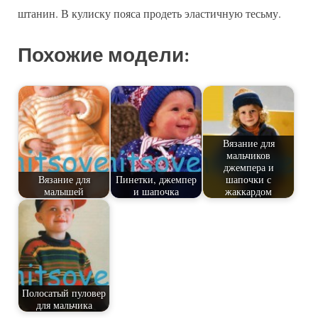
штанин. В кулиску пояса продеть эластичную тесьму.
Похожие модели:
Вязание для
мальчиков
джемпера и
Вязание для
Пинетки, джемпер
шапочки с
малышей
и шапочка
жаккардом
Полосатый пуловер
для мальчика