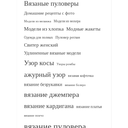
Вязаные пуловеры
Домашние рецепты с фото
Модели из мохера
Модели из меланжа
Модели из хлопка
Модные жакеты
Одежда для полных
Пуловер реглан
Свитер женский
Удлиненные вязаные модели
Узор косы
Узоры ромбы
ажурный узор
вязаная кофточка
вязание безрукавки
вязание болеро
вязание джемпера
вязание кардигана
вязание платья
вязание пончо
вязание пуловера