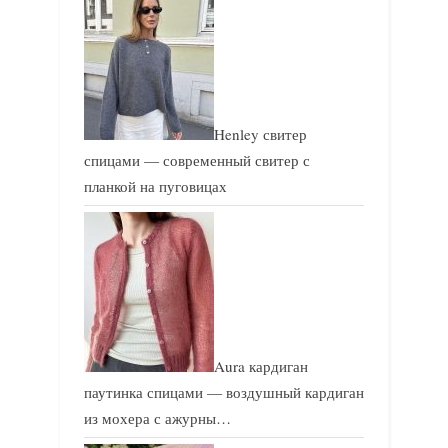
с
с
ь
ь
:
:
Henley свитер
спицами — современный свитер с
планкой на пуговицах
Aura кардиган
паутинка спицами — воздушный кардиган
из мохера с ажурны…