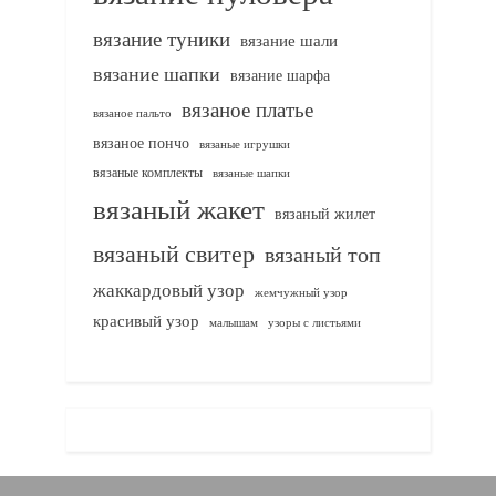
вязание туники
вязание шали
вязание шапки
вязание шарфа
вязаное платье
вязаное пальто
вязаное пончо
вязаные игрушки
вязаные комплекты
вязаные шапки
вязаный жакет
вязаный жилет
вязаный свитер
вязаный топ
жаккардовый узор
жемчужный узор
красивый узор
узоры с листьями
малышам