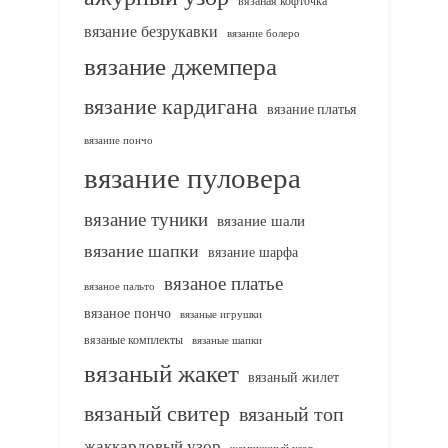
вязаная кофточка
вязание безрукавки
вязание болеро
вязание джемпера
вязание кардигана
вязание платья
вязание пончо
вязание пуловера
вязание туники
вязание шали
вязание шапки
вязание шарфа
вязаное платье
вязаное пальто
вязаное пончо
вязаные игрушки
вязаные комплекты
вязаные шапки
вязаный жакет
вязаный жилет
вязаный свитер
вязаный топ
жаккардовый узор