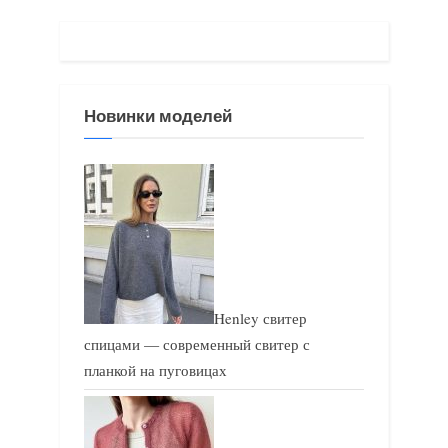
щ
щ
а
а
я
я
з
з
Новинки моделей
а
а
п
п
и
и
с
с
ь
ь
:
:
Henley свитер
спицами — современный свитер с
планкой на пуговицах