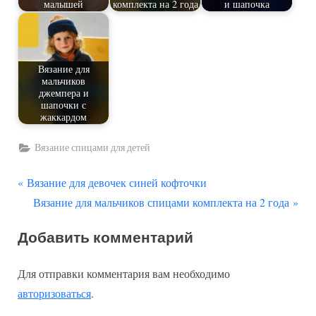
малышей
комплекта на 2 года
и шапочка
Вязание для
мальчиков
джемпера и
шапочки с
жаккардом
Вязание спицами для детей
П
Навигация
Вязание для девочек синей кофточки
р
С
Вязание для мальчиков спицами комплекта на 2 года
по
е
л
Добавить комментарий
д
е
записям
ы
д
Для отправки комментария вам необходимо
д
у
авторизоваться
.
у
ю