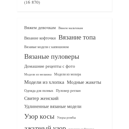
(16 870)
Вяжем девочкам
Вяжем мальчикам
Вязание топа
Вязание кофточки
Вязаные модели с капюшоном
Вязаные пуловеры
Домашние рецепты с фото
Модели из мохера
Модели из меланжа
Модели из хлопка
Модные жакеты
Одежда для полных
Пуловер реглан
Свитер женский
Удлиненные вязаные модели
Узор косы
Узоры ромбы
ажурный узор