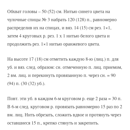
Обхват головы – 50 (52) см. Нитью синего цвета на
чулочные спицы № 3 набрать 120 (128) п., равномерно
распределив их на спицах, и вяз. 14 (15) см рез. 1×1,
затем 4 круговых р. рез. 1 х 1 нитью белого цвета и
продолжить рез. 1×1 нитью оранжевого цвета.
На высоте 17 (18) см отметить каждую 8-ю (лиц.) п. для
уб. и вяз. след. образом: сн. отмеченную п. лиц. приемом,
2 вм. лиц. и перекинуть провязанную п. через сн. = 90
(94) п. (30 (32) уб.).
Повт. эти уб. в каждом 6-м круговом р. еще 2 раза = 30 п.
В 6-м след. круговом р. провязать равномерно 15 раз по 2
вм. лиц. Нить обрезать, сложить вдвое и протянуть через
оставшиеся 15 п., крепко стянуть и закрепить.