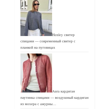
с
с
ь
ь
:
:
Henley свитер
спицами — современный свитер с
планкой на пуговицах
Aura кардиган
паутинка спицами — воздушный кардиган
из мохера с ажурны…