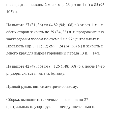
поочередно в каждом 2-м и 4-м р. 26 раз по 1 п.) = 85 (95;
103) п.
На высоте 27 (31; 36) см (= 82 (94; 108) р.) от рез. 1 х 1 с
обеих сторон закрыть по 29 (34; 38) п. и продолжить вяз.
жаккардовым узором по схеме 2 на 27 центральных п.
Провязать еще 8 (11; 12) см (= 24 (34; 36) р.) и закрыть с
левого края для выреза горловины переда 13 п. = 14п.
На высоте 42 (49; 56) см (= 126 (148; 168) р.), после 14-го
р. узора, сн. все п. на вяз. булавку.
Правый рукав: вяз. симметрично левому.
Сборка: выполнить плечевые швы, вшив по 27
центральных п. узора рукавов между плечевыми п.