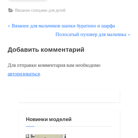
Вязание спицами для детей
П
Навигация
Вязание для мальчиков шапки буратино и шарфа
р
С
Полосатый пуловер для мальчика
по
е
л
Добавить комментарий
д
е
записям
ы
д
Для отправки комментария вам необходимо
д
у
авторизоваться
.
у
ю
щ
щ
а
а
я
я
з
з
Новинки моделей
а
а
п
п
и
и