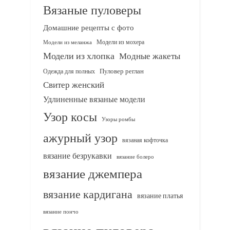
Вязаные пуловеры
Домашние рецепты с фото
Модели из мохера
Модели из меланжа
Модели из хлопка
Модные жакеты
Одежда для полных
Пуловер реглан
Свитер женский
Удлиненные вязаные модели
Узор косы
Узоры ромбы
ажурный узор
вязаная кофточка
вязание безрукавки
вязание болеро
вязание джемпера
вязание кардигана
вязание платья
вязание пончо