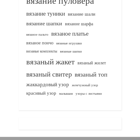
вязание пуловера
вязание туники
вязание шали
вязание шапки
вязание шарфа
вязаное платье
вязаное пальто
вязаное пончо
вязаные игрушки
вязаные комплекты
вязаные шапки
вязаный жакет
вязаный жилет
вязаный свитер
вязаный топ
жаккардовый узор
жемчужный узор
красивый узор
узоры с листьями
малышам