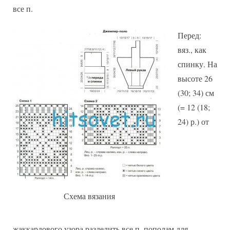
все п.
Перед:
вяз., как
спинку. На
высоте 26
(30; 34) см
(= 12 (18;
24) р.) от
Схема вязания
жаккардового узора разделить все п. пополам для