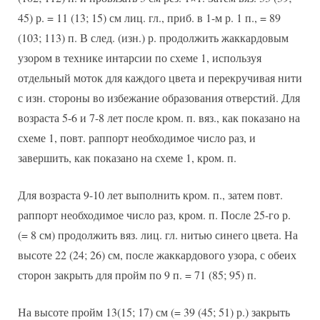
45) р. = 11 (13; 15) см лиц. гл., приб. в 1-м р. 1 п., = 89
(103; 113) п. В след. (изн.) р. продолжить жаккардовым
узором в технике интарсии по схеме 1, используя
отдельный моток для каждого цвета и перекручивая нити
с изн. стороны во избежание образования отверстий. Для
возраста 5-6 и 7-8 лет после кром. п. вяз., как показано на
схеме 1, повт. раппорт необходимое число раз, и
завершить, как показано на схеме 1, кром. п.
Для возраста 9-10 лет выполнить кром. п., затем повт.
раппорт необходимое число раз, кром. п. После 25-го р.
(= 8 см) продолжить вяз. лиц. гл. нитью синего цвета. На
высоте 22 (24; 26) см, после жаккардового узора, с обеих
сторон закрыть для пройм по 9 п. = 71 (85; 95) п.
На высоте пройм 13(15; 17) см (= 39 (45; 51) р.) закрыть