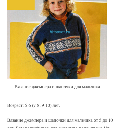
шапочки
с
жаккардом
Вязание джемпера и шапочки для мальчика
Возраст: 5-6 (7-8; 9-10) лет.
Вязание джемпера и шапочки для мальчика от 5 до 10
лет. Вам потребуется: для джемпера-поло: пряжа Uni-