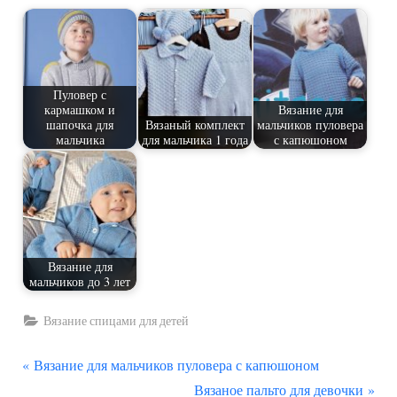
Пуловер с
кармашком и
Вязание для
шапочка для
Вязаный комплект
мальчиков пуловера
мальчика
для мальчика 1 года
с капюшоном
Вязание для
мальчиков до 3 лет
Вязание спицами для детей
П
Навигация
Вязание для мальчиков пуловера с капюшоном
р
С
Вязаное пальто для девочки