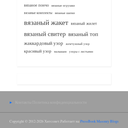
вязаное пончо
вязаные игрушки
вязаные комплекты
вязаные шапки
вязаный жакет
вязаный жилет
вязаный свитер
вязаный топ
жаккардовый узор
жемчужный узор
красивый узор
узоры с листьями
малышам
Контакты
Политика конфиденциальности
Copyright © 2012-2026 Хитсовет.
Работает на
PressBook Masonry Blogs