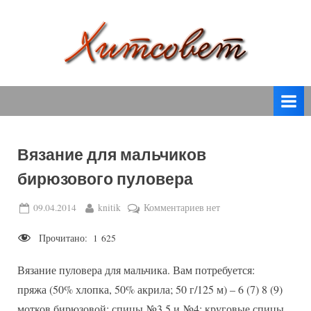
Skip
to
content
вязание
Х
спицами,
и
вязание
т
крючком,
модные
с
вязаные
Вязание для мальчиков
о
модели
бирюзового пуловера
с
в
пошаговым
е
Posted
By
к
09.04.2014
knitik
Комментариев
нет
описанием
on
записи
т
и
Прочитано:
1 625
Вязание
схемами.
для
Вязание пуловера для мальчика. Вам потребуется:
мальчиков
бирюзового
пряжа (50% хлопка, 50% акрила; 50 г/125 м) – 6 (7) 8 (9)
пуловера
мотков бирюзовой; спицы №3,5 и №4; круговые спицы