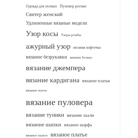
Одежда для полных
Пуловер реглан
Свитер женский
Удлиненные вязаные модели
Узор косы
Узоры ромбы
ажурный узор
вязаная кофточка
вязание безрукавки
вязание болеро
вязание джемпера
вязание кардигана
вязание платья
вязание пончо
вязание пуловера
вязание туники
вязание шали
вязание шапки
вязание шарфа
вязаное платье
вязаное пальто