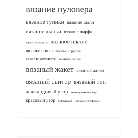
вязание пуловера
вязание туники
вязание шали
вязание шапки
вязание шарфа
вязаное платье
вязаное пальто
вязаное пончо
вязаные игрушки
вязаные комплекты
вязаные шапки
вязаный жакет
вязаный жилет
вязаный свитер
вязаный топ
жаккардовый узор
жемчужный узор
красивый узор
узоры с листьями
малышам