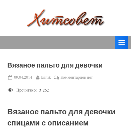
Skip
to
content
вязание
Х
спицами,
и
вязание
т
крючком,
модные
с
вязаные
Вязаное пальто для девочки
о
модели
с
в
Posted
By
к
09.04.2014
knitik
Комментариев
нет
пошаговым
on
записи
е
описанием
Прочитано:
3 262
Вязаное
т
и
пальто
схемами.
для
Вязаное пальто для девочки
девочки
спицами с описанием