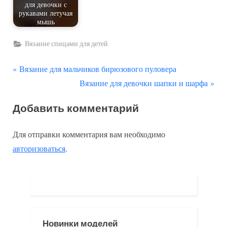
для девочки с
рукавами летучая
мышь
Вязание спицами для детей
П
Навигация
Вязание для мальчиков бирюзового пуловера
р
С
Вязание для девочки шапки и шарфа
по
е
л
Добавить комментарий
д
е
записям
ы
д
Для отправки комментария вам необходимо
д
у
авторизоваться
.
у
ю
щ
щ
а
а
я
я
з
з
Новинки моделей
а
а