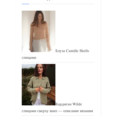
п
п
и
и
с
с
ь
ь
:
:
Блуза Camille Shells
спицами
Кардиган Wilde
спицами сверху вниз — описание вязания