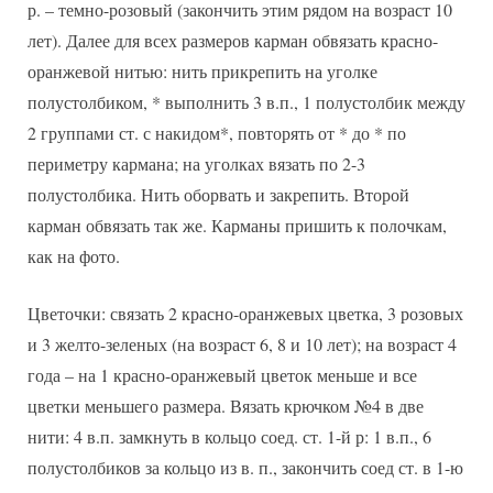
р. – темно-розовый (закончить этим рядом на возраст 10
лет). Далее для всех размеров карман обвязать красно-
оранжевой нитью: нить прикрепить на уголке
полустолбиком, * выполнить 3 в.п., 1 полустолбик между
2 группами ст. с накидом*, повторять от * до * по
периметру кармана; на уголках вязать по 2-3
полустолбика. Нить оборвать и закрепить. Второй
карман обвязать так же. Карманы пришить к полочкам,
как на фото.
Цветочки: связать 2 красно-оранжевых цветка, 3 розовых
и 3 желто-зеленых (на возраст 6, 8 и 10 лет); на возраст 4
года – на 1 красно-оранжевый цветок меньше и все
цветки меньшего размера. Вязать крючком №4 в две
нити: 4 в.п. замкнуть в кольцо соед. ст. 1-й р: 1 в.п., 6
полустолбиков за кольцо из в. п., закончить соед ст. в 1-ю