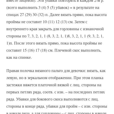
вместе лицевой). Эти убавки повторять в каждом 2-м р.
(всего выполнить 3 (4) 5 (5) убавок) = в результате на
спицах 27 (29) 30 (32) п. Далее вязать прямо, пока высота
проймы не составит 10 (11) 12 (13) см. Затем с
внутреннего края закрыть для горловины с изнаночной
стороны по 7, 3, 2, 1, 1 (8, 3, 2, 1, 1)8, 3, 2, 1, 1 (9, 3, 2, 1,
1)п. После этого вязать прямо, пока высота проймы не
составит 15 (16) 17 (18) см. Плечевой скос выполнить,
как на спинке.
Правая полочка вязаного пальто для девочки: вязать, как
левую, но в зеркальном отображении. При этом планка
застежки вяжется платочной вязкой с лиц. стороны на
первых петлях ряда, соотв. с изн. – на последних петлях
ряда. Убавки для бокового скоса выполняются с лиц.
стороны в конце ряда, убавки для пройм – с изн. стороны
в начале ряда, а для горловины – с лиц. стороны в начале