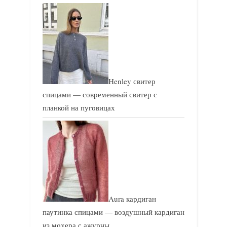
Henley свитер
спицами — современный свитер с
планкой на пуговицах
Aura кардиган
паутинка спицами — воздушный кардиган
из мохера с ажурны…