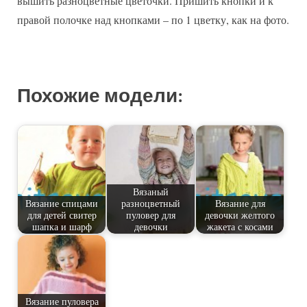
вышить разноцветные цветочки. Пришить кнопки и к
правой полочке над кнопками – по 1 цветку, как на фото.
Похожие модели:
Вязаный
Вязание спицами
разноцветный
Вязание для
для детей свитер
пуловер для
девочки желтого
шапка и шарф
девочки
жакета с косами
Вязание пуловера