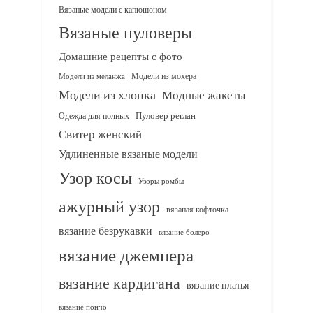
Вязаные модели с капюшоном
Вязаные пуловеры
Домашние рецепты с фото
Модели из мохера
Модели из меланжа
Модели из хлопка
Модные жакеты
Одежда для полных
Пуловер реглан
Свитер женский
Удлиненные вязаные модели
Узор косы
Узоры ромбы
ажурный узор
вязаная кофточка
вязание безрукавки
вязание болеро
вязание джемпера
вязание кардигана
вязание платья
вязание пончо