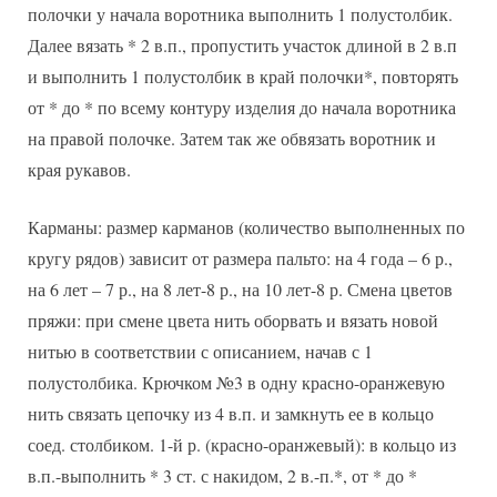
полочки у начала воротника выполнить 1 полустолбик.
Далее вязать * 2 в.п., пропустить участок длиной в 2 в.п
и выполнить 1 полустолбик в край полочки*, повторять
от * до * по всему контуру изделия до начала воротника
на правой полочке. Затем так же обвязать воротник и
края рукавов.
Карманы: размер карманов (количество выполненных по
кругу рядов) зависит от размера пальто: на 4 года – 6 р.,
на 6 лет – 7 р., на 8 лет-8 р., на 10 лет-8 р. Смена цветов
пряжи: при смене цвета нить оборвать и вязать новой
нитью в соответствии с описанием, начав с 1
полустолбика. Крючком №3 в одну красно-оранжевую
нить связать цепочку из 4 в.п. и замкнуть ее в кольцо
соед. столбиком. 1-й р. (красно-оранжевый): в кольцо из
в.п.-выполнить * 3 ст. с накидом, 2 в.-п.*, от * до *