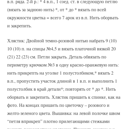
в.п. ряда. 2-й р.: * 4 в.п., 1 соед. ст. в следующую петлю
(вязать за заднюю нить) *, от * до * вязать по всей
окружности цветка = всего 7 арок из в.п. Нить оборвать
и закрепить.
Хлястик: Двойной темно-розовой нитью набрать 9 (10)
10 (10) п. на спицы №4,5 и вязать платочной вязкой 20
(21) 22 (23) см. Петли закрыть. Деталь обвязать по
периметру крючком №3 в одну красно-оранжевую нить:
нить прикрепть на уголке 1 полустолбиком,* вязать 2
в.п., пропустить участок длиной в 1 в.п. и выполнить 1
полустолбик в край детали*; повторять от * до *. Нить
оборвать и закрепить. Хлястик пришить к спинке, как на
фото. На концах пришить по цветочку – розового и
желто-зеленого цвета. Вышивка: на левой полочке швом
“петля вприкреп” плотно прилегающими стежками