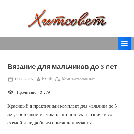
Skip
to
content
вязание
Х
спицами,
и
вязание
т
крючком,
модные
с
вязаные
Вязание для мальчиков до 3 лет
о
модели
с
в
Posted
By
к
15.08.2016
knitik
Комментариев
нет
пошаговым
on
записи
е
описанием
Прочитано:
3 279
Вязание
т
и
для
схемами.
Красивый и практичный комплект для мальчика до 3
мальчиков
до
лет, состоящий из жакета, штанишек и шапочки со
3
схемой и подробным описанием вязания.
лет