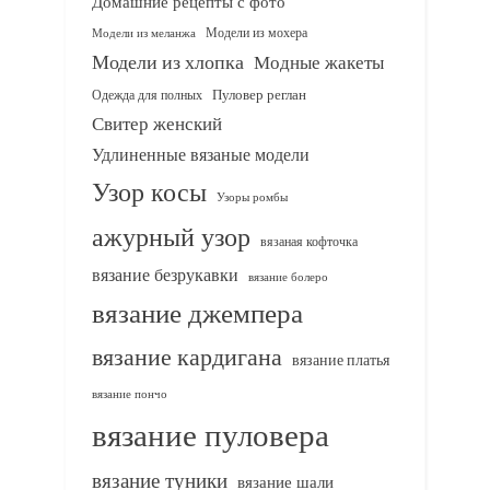
Домашние рецепты с фото
Модели из мохера
Модели из меланжа
Модели из хлопка
Модные жакеты
Одежда для полных
Пуловер реглан
Свитер женский
Удлиненные вязаные модели
Узор косы
Узоры ромбы
ажурный узор
вязаная кофточка
вязание безрукавки
вязание болеро
вязание джемпера
вязание кардигана
вязание платья
вязание пончо
вязание пуловера
вязание туники
вязание шали