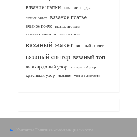
вязание шапки
вязание шарфа
вязаное платье
вязаное пальто
вязаное пончо
вязаные игрушки
вязаные комплекты
вязаные шапки
вязаный жакет
вязаный жилет
вязаный свитер
вязаный топ
жаккардовый узор
жемчужный узор
красивый узор
узоры с листьями
малышам
Контакты
Политика конфиденциальности