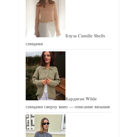
с
ь
ь
:
:
Блуза Camille Shells
спицами
Кардиган Wilde
спицами сверху вниз — описание вязания