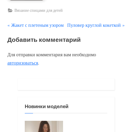
Вязание спицами для детей
П
С
Навигация
Жакет с плетеным узором
Пуловер круглой кокеткой
р
л
по
Добавить комментарий
е
е
д
д
записям
Для отправки комментария вам необходимо
ы
у
авторизоваться
.
д
ю
у
щ
щ
а
а
я
я
з
Новинки моделей
з
а
а
п
п
и
и
с