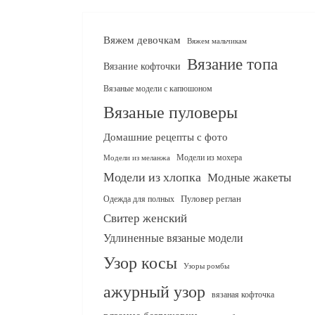
Вяжем девочкам
Вяжем мальчикам
Вязание топа
Вязание кофточки
Вязаные модели с капюшоном
Вязаные пуловеры
Домашние рецепты с фото
Модели из мохера
Модели из меланжа
Модели из хлопка
Модные жакеты
Одежда для полных
Пуловер реглан
Свитер женский
Удлиненные вязаные модели
Узор косы
Узоры ромбы
ажурный узор
вязаная кофточка