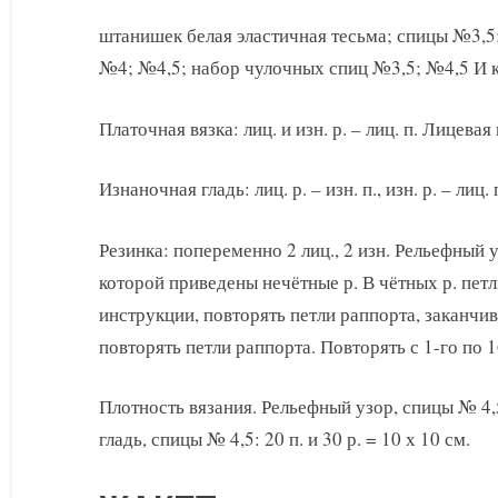
штанишек белая эластичная тесьма; спицы №3,5
№4; №4,5; набор чулочных спиц №3,5; №4,5 И 
Платочная вязка: лиц. и изн. р. – лиц. п. Лицевая гл
Изнаночная гладь: лиц. р. – изн. п., изн. р. – лиц. 
Резинка: попеременно 2 лиц., 2 изн. Рельефный у
которой приведены нечётные р. В чётных р. петл
инструкции, повторять петли раппорта, заканчив
повторять петли раппорта. Повторять с 1-го по 1
Плотность вязания. Рельефный узор, спицы № 4,5: 
гладь, спицы № 4,5: 20 п. и 30 р. = 10 х 10 см.