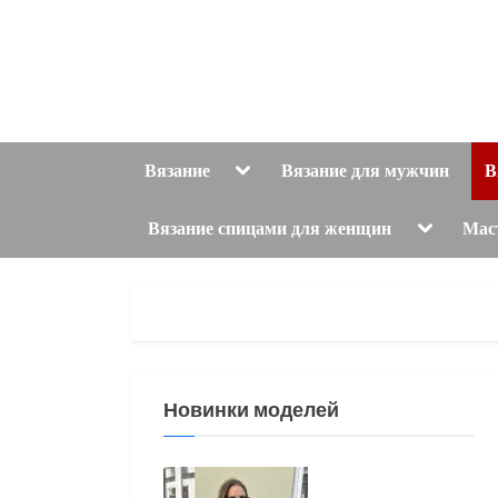
Skip
to
content
Toggle
Вязание
Вязание для мужчин
В
sub-
menu
Toggle
Вязание спицами для женщин
Мас
sub-
menu
Новинки моделей