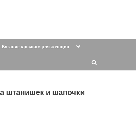
Toggle
Вязание крючком для женщин
sub-
menu
Toggle
search
form
а штанишек и шапочки