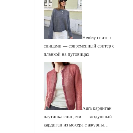
Henley свитер
спицами — современный свитер с
планкой на пуговицах
Aura кардиган
паутинка спицами — воздушный
кардиган из мохера с ажурны…