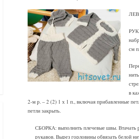
ЛЕВ
РУК
набр
см п
Пере
нить
стре
в ка
2-м р. – 2 (2) 1 х 1 п., включая прибавленные пет
петли закрыть.
СБОРКА: выполнить плечевые швы. Втачать 
рукавов. Вырез горловины обвязать белой нит