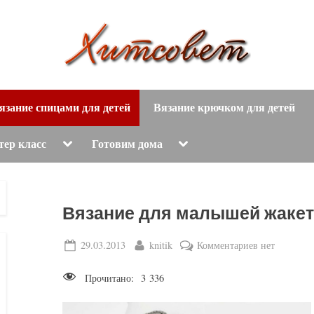
вязание
Х
спицами,
язание спицами для детей
Вязание крючком для детей
и
вязание
крючком,
т
Toggle
Toggle
тер класс
Готовим дома
sub-
sub-
модные
menu
menu
с
вязаные
модели
о
Вязание для малышей жакет
с
пошаговым
в
Posted
By
к
29.03.2013
knitik
Комментариев
нет
описанием
on
записи
е
и
Прочитано:
3 336
Вязание
схемами.
т
для