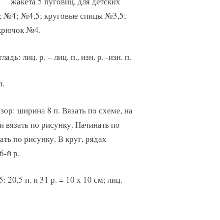
жакета 5 пуговиц, для детских
; №4; №4,5; круговые спицы №3,5;
крючок №4.
адь: лиц. р. – лиц. п., изн. р. -изн. п.
п.
зор: ширина 8 п. Вязать по схеме, на
и вязать по рисунку. Начинать по
ать по рисунку. В круг, рядах
6-й р.
20,5 п. и 31 р. = 10 х 10 см; лиц.