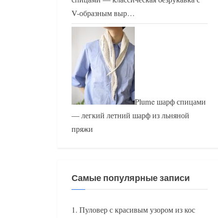
V-образным выр…
Plume шарф спицами
— легкий летний шарф из льняной
пряжи
Самые популярные записи
Пуловер с красивым узором из кос