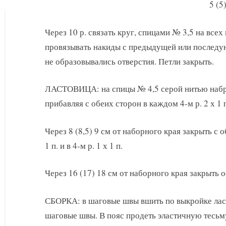
5 (5
Через 10 р. связать круг, спицами № 3,5 на всех 
провязывать накиды с предыдущей или последую
не образовывались отверстия. Петли закрыть.
ЛАСТОВИЦА: на спицы № 4,5 серой нитью набрать
прибавляя с обеих сторон в каждом 4-м р. 2 х 1 п.
Через 8 (8,5) 9 см от наборного края закрыть с о
1 п. и в 4-м р. 1 х 1 п.
Через 16 (17) 18 см от наборного края закрыть о
СБОРКА: в шаговые швы вшить по выкройке лас
шаговые швы. В пояс продеть эластичную тесьм