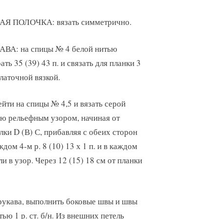
АЯ ПОЛОЧКА: вязать симметрично.
АВА: на спицы № 4 белой нитью
ать 35 (39) 43 п. и связать для планки 3
латочной вязкой.
йти на спицы № 4,5 и вязать серой
ю рельефным узором, начиная от
лки D (В) С, прибавляя с обеих сторон
ждом 4-м р. 8 (10) 13 х 1 п. и в каждом
ли в узор. Через 12 (15) 18 см от планки
рукава, выполнить боковые швы и швы
ью 1 р. ст. б/н. Из внешних петель