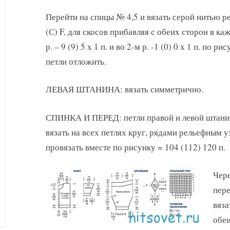
Перейти на спицы № 4,5 и вязать серой нитью р
(С) F, для скосов прибавляя с обеих сторон в кажд
р. – 9 (9) 5 х 1 п. и во 2-м р. -1 (0) 0 х 1 п. по 
петли отложить.
ЛЕВАЯ ШТАНИНА: вязать симметрично.
СПИНКА И ПЕРЕД: петли правой и левой штанин 
вязать на всех петлях круг, рядами рельефным у
провязать вместе по рисунку = 104 (112) 120 п.
Чере
пере
вяза
обеи