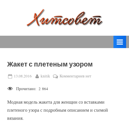
Skip
to
content
вязание
Х
спицами,
и
вязание
т
крючком,
модные
с
вязаные
Жакет с плетеным узором
о
модели
с
в
Posted
By
к
13.08.2016
knitik
Комментариев
нет
пошаговым
on
записи
е
описанием
Прочитано:
2 864
Жакет
т
и
с
схемами.
Модная модель жакета для женщин со вставками
плетеным
узором
плетеного узора с подробным описанием и схемой
вязания.