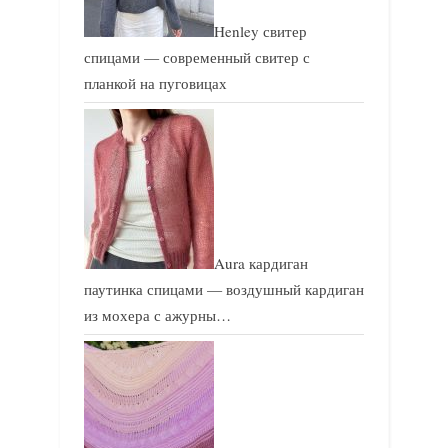
Henley свитер
спицами — современный свитер с
планкой на пуговицах
Aura кардиган
паутинка спицами — воздушный кардиган
из мохера с ажурны…