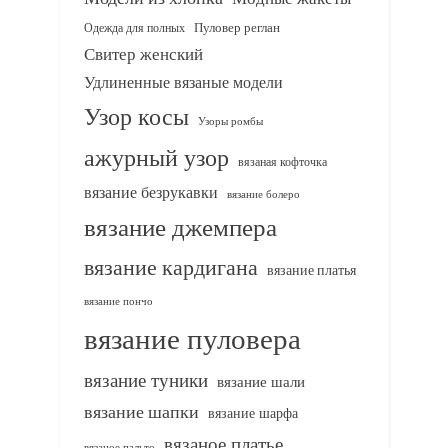
Одежда для полных
Пуловер реглан
Свитер женский
Удлиненные вязаные модели
Узор косы
Узоры ромбы
ажурный узор
вязаная кофточка
вязание безрукавки
вязание болеро
вязание джемпера
вязание кардигана
вязание платья
вязание пончо
вязание пуловера
вязание туники
вязание шали
вязание шапки
вязание шарфа
вязаное платье
вязаное пальто