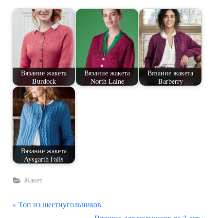
Вязание жакета
Вязание жакета
Вязание жакета
Burdock
North Laine
Barberry
Вязание жакета
Aysgarth Falls
Жакет
П
Навигация
Топ из шестиугольников
р
С
Вязание для мальчиков до 3 лет