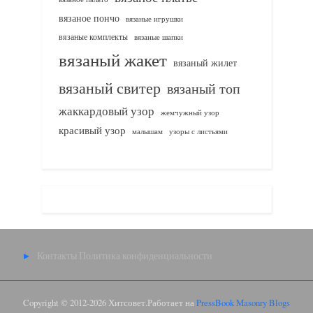
вязаное пончо
вязаные игрушки
вязаные комплекты
вязаные шапки
вязаный жакет
вязаный жилет
вязаный свитер
вязаный топ
жаккардовый узор
жемчужный узор
красивый узор
узоры с листьями
малышам
Контакты
Политика конфиденциальности
Copyright © 2012-2026 Хитсовет.
Работает на
PressBook Masonry Blogs