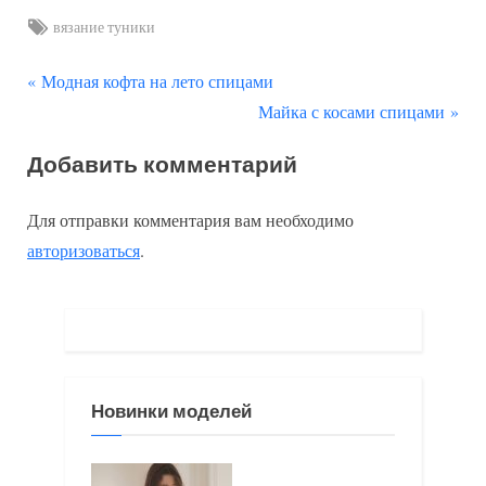
Tags:
вязание туники
П
Навигация
Модная кофта на лето спицами
р
С
Майка с косами спицами
по
е
л
Добавить комментарий
д
е
записям
ы
д
Для отправки комментария вам необходимо
д
у
авторизоваться
.
у
ю
щ
щ
а
а
я
я
з
з
Новинки моделей
а
а
п
п
и
и