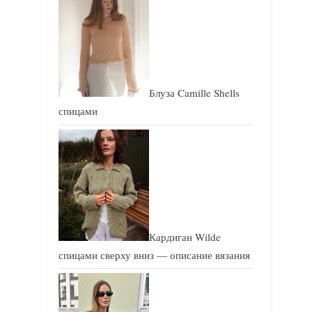
с
с
ь
ь
:
:
Блуза Camille Shells
спицами
Кардиган Wilde
спицами сверху вниз — описание вязания