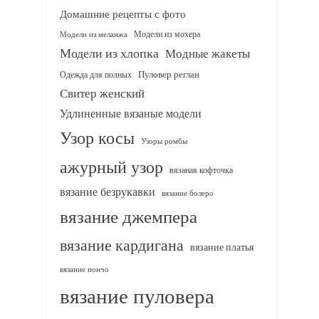
Домашние рецепты с фото
Модели из мохера
Модели из меланжа
Модели из хлопка
Модные жакеты
Одежда для полных
Пуловер реглан
Свитер женский
Удлиненные вязаные модели
Узор косы
Узоры ромбы
ажурный узор
вязаная кофточка
вязание безрукавки
вязание болеро
вязание джемпера
вязание кардигана
вязание платья
вязание пончо
вязание пуловера