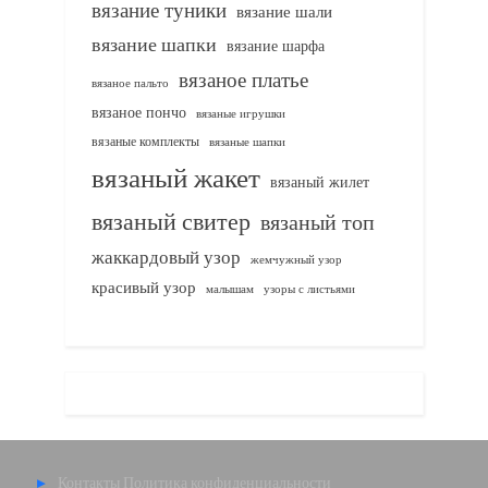
вязание туники
вязание шали
вязание шапки
вязание шарфа
вязаное платье
вязаное пальто
вязаное пончо
вязаные игрушки
вязаные комплекты
вязаные шапки
вязаный жакет
вязаный жилет
вязаный свитер
вязаный топ
жаккардовый узор
жемчужный узор
красивый узор
узоры с листьями
малышам
Контакты
Политика конфиденциальности