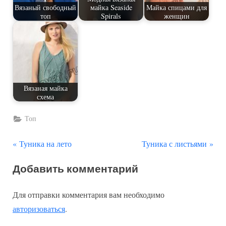
Вязаный свободный
майка Seaside
Майка спицами для
топ
Spirals
женщин
Вязаная майка
схема
Топ
П
С
Навигация
Туника на лето
Туника с листьями
р
л
по
Добавить комментарий
е
е
д
д
записям
Для отправки комментария вам необходимо
ы
у
авторизоваться
.
д
ю