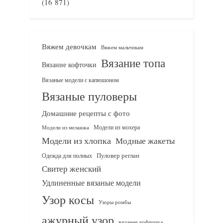
(16 871)
Вяжем девочкам
Вяжем мальчикам
Вязание топа
Вязание кофточки
Вязаные модели с капюшоном
Вязаные пуловеры
Домашние рецепты с фото
Модели из мохера
Модели из меланжа
Модели из хлопка
Модные жакеты
Одежда для полных
Пуловер реглан
Свитер женский
Удлиненные вязаные модели
Узор косы
Узоры ромбы
ажурный узор
вязаная кофточка