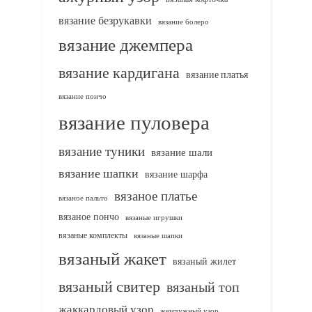
вязание безрукавки
вязание болеро
вязание джемпера
вязание кардигана
вязание платья
вязание пончо
вязание пуловера
вязание туники
вязание шали
вязание шапки
вязание шарфа
вязаное платье
вязаное пальто
вязаное пончо
вязаные игрушки
вязаные комплекты
вязаные шапки
вязаный жакет
вязаный жилет
вязаный свитер
вязаный топ
жаккардовый узор
жемчужный узор