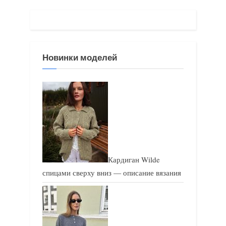
у
щ
щ
а
а
я
я
з
Новинки моделей
з
а
а
п
п
и
и
с
с
ь
ь
:
:
Кардиган Wilde
спицами сверху вниз — описание вязания