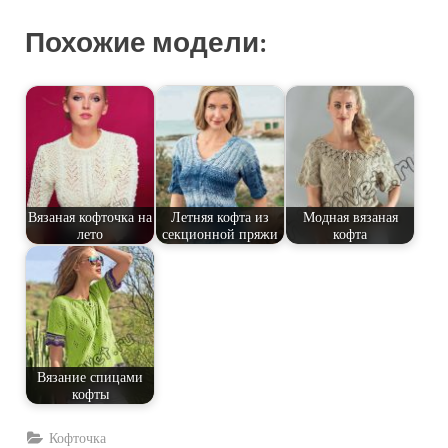
Похожие модели:
Вязаная кофточка на
Летняя кофта из
Модная вязаная
лето
секционной пряжи
кофта
Вязание спицами
кофты
Кофточка