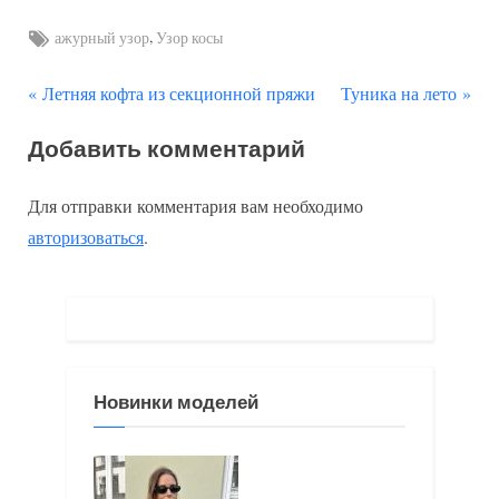
Tags:
,
ажурный узор
Узор косы
П
С
Навигация
Летняя кофта из секционной пряжи
Туника на лето
р
л
по
Добавить комментарий
е
е
д
д
записям
Для отправки комментария вам необходимо
ы
у
авторизоваться
.
д
ю
у
щ
щ
а
а
я
я
з
Новинки моделей
з
а
а
п
п
и
и
с