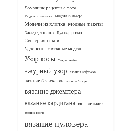
Домашние рецепты с фото
Модели из мохера
Модели из меланжа
Модели из хлопка
Модные жакеты
Одежда для полных
Пуловер реглан
Свитер женский
Удлиненные вязаные модели
Узор косы
Узоры ромбы
ажурный узор
вязаная кофточка
вязание безрукавки
вязание болеро
вязание джемпера
вязание кардигана
вязание платья
вязание пончо
вязание пуловера