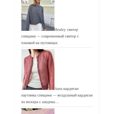
с
ь
ь
:
:
Henley свитер
спицами — современный свитер с
планкой на пуговицах
Aura кардиган
паутинка спицами — воздушный кардиган
из мохера с ажурны…