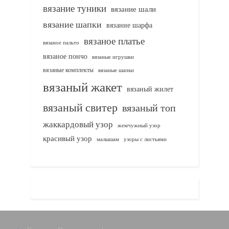
вязание туники
вязание шали
вязание шапки
вязание шарфа
вязаное платье
вязаное пальто
вязаное пончо
вязаные игрушки
вязаные комплекты
вязаные шапки
вязаный жакет
вязаный жилет
вязаный свитер
вязаный топ
жаккардовый узор
жемчужный узор
красивый узор
узоры с листьями
малышам