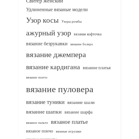
Свитер женский
Удлиненные вязаные модели
Узор косы
Узоры ромбы
ажурный узор
вязаная кофточка
вязание безрукавки
вязание болеро
вязание джемпера
вязание кардигана
вязание платья
вязание пончо
вязание пуловера
вязание туники
вязание шали
вязание шапки
вязание шарфа
вязаное платье
вязаное пальто
вязаное пончо
вязаные игрушки