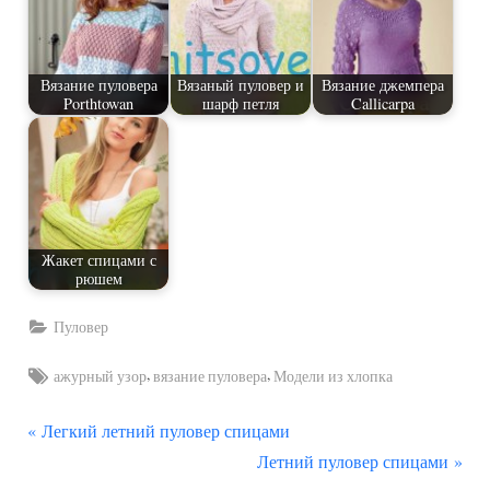
Вязание пуловера
Вязаный пуловер и
Вязание джемпера
Porthtowan
шарф петля
Callicarpa
Жакет спицами с
рюшем
Пуловер
Tags:
,
,
ажурный узор
вязание пуловера
Модели из хлопка
П
Навигация
Легкий летний пуловер спицами
р
С
Летний пуловер спицами
по