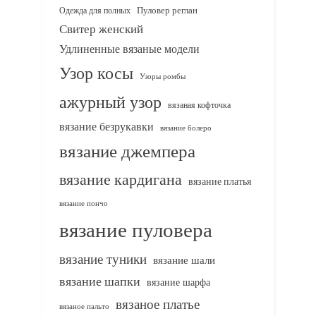
Одежда для полных
Пуловер реглан
Свитер женский
Удлиненные вязаные модели
Узор косы
Узоры ромбы
ажурный узор
вязаная кофточка
вязание безрукавки
вязание болеро
вязание джемпера
вязание кардигана
вязание платья
вязание пончо
вязание пуловера
вязание туники
вязание шали
вязание шапки
вязание шарфа
вязаное платье
вязаное пальто