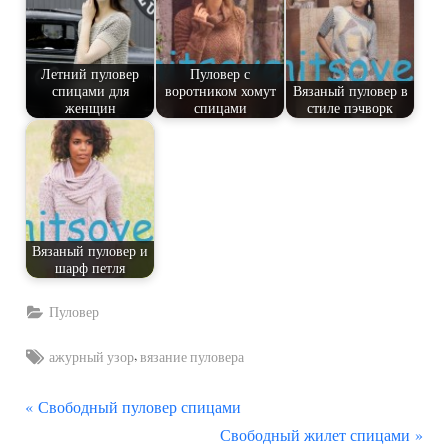
Летний пуловер
Пуловер с
спицами для
воротником хомут
Вязаный пуловер в
женщин
спицами
стиле пэчворк
Вязаный пуловер и
шарф петля
Пуловер
Tags:
,
ажурный узор
вязание пуловера
П
Навигация
Свободный пуловер спицами
р
С
Свободный жилет спицами