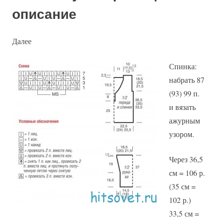
описание
Далее
Спинка:
набрать 87
(93) 99 п.
и вязать
ажурным
узором.
Через 36,5
см = 106 р.
(35 см =
102 р.)
33,5 см =