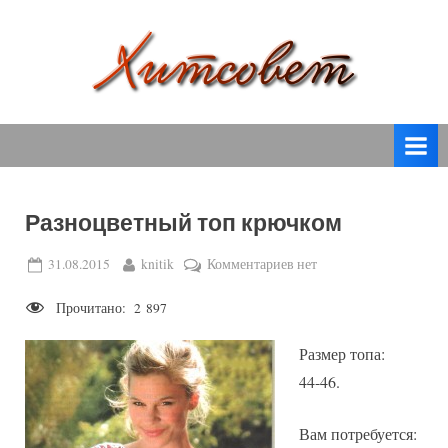
Skip
to
content
вязание
Х
спицами,
и
вязание
т
крючком,
модные
с
вязаные
Разноцветный топ крючком
о
модели
с
в
Posted
By
к
31.08.2015
knitik
Комментариев
нет
пошаговым
on
записи
е
описанием
Прочитано:
2 897
Разноцветный
т
и
топ
схемами.
Размер топа:
крючком
44-46.
Вам потребуется: