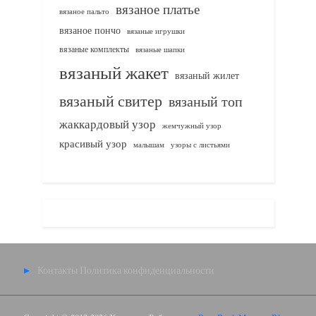
вязаное платье
вязаное пальто
вязаное пончо
вязаные игрушки
вязаные комплекты
вязаные шапки
вязаный жакет
вязаный жилет
вязаный свитер
вязаный топ
жаккардовый узор
жемчужный узор
красивый узор
узоры с листьями
малышам
Контакты
Политика конфиденциальности