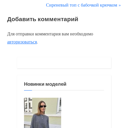
р
С
Сиреневый топ с бабочкой крючком
по
е
л
Добавить комментарий
д
е
записям
ы
д
Для отправки комментария вам необходимо
д
у
авторизоваться
.
у
ю
щ
щ
а
а
я
я
з
з
Новинки моделей
а
а
п
п
и
и
с
с
ь
ь
:
: