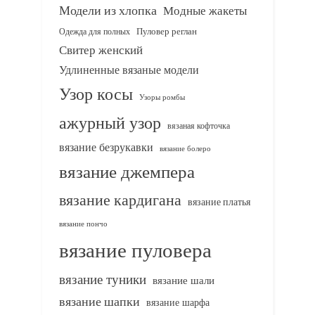
Модели из хлопка
Модные жакеты
Одежда для полных
Пуловер реглан
Свитер женский
Удлиненные вязаные модели
Узор косы
Узоры ромбы
ажурный узор
вязаная кофточка
вязание безрукавки
вязание болеро
вязание джемпера
вязание кардигана
вязание платья
вязание пончо
вязание пуловера
вязание туники
вязание шали
вязание шапки
вязание шарфа