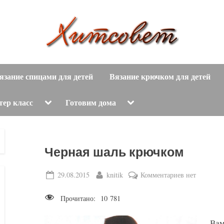
вязание
Х
спицами,
язание спицами для детей
Вязание крючком для детей
и
вязание
крючком,
т
Toggle
Toggle
тер класс
Готовим дома
sub-
sub-
модные
menu
menu
с
вязаные
модели
о
Черная шаль крючком
с
пошаговым
в
Posted
By
к
29.08.2015
knitik
Комментариев
нет
описанием
on
записи
е
и
Прочитано:
10 781
Черная
схемами.
т
шаль
Вам