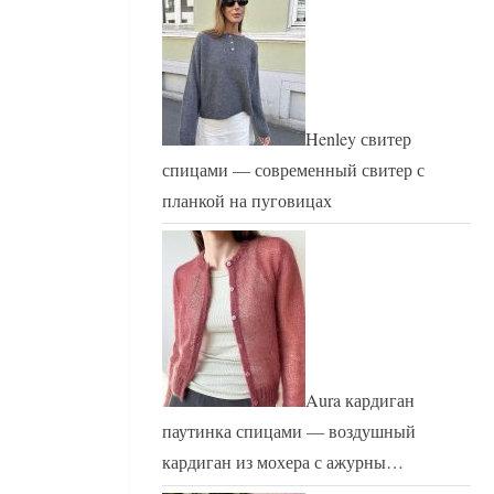
Henley свитер
спицами — современный свитер с
планкой на пуговицах
Aura кардиган
паутинка спицами — воздушный
кардиган из мохера с ажурны…