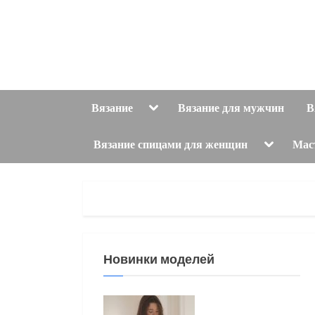
Skip
to
content
Toggle
Вязание
Вязание для мужчин
В
sub-
menu
Toggle
Вязание спицами для женщин
Мас
sub-
menu
Новинки моделей