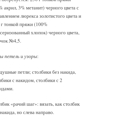
% акрил, 3% метанит) черного цвета с
авлением люрекса золотистого цвета и
 г тонкой пряжи (100%
серизованный хлопок) черного цвета,
чок №4,5.
ы петель и узоры
:
душные петли; столбики без накида,
лбики с накидом, столбики с 2
идами.
лбик «рачий шаг»: вязать, как столбик
 накида, но слева направо.