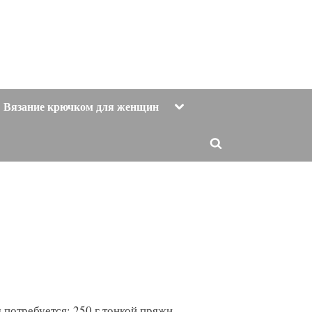
Toggle
Вязание крючком для женщин
sub-
menu
Toggle
search
form
 потребуется: 250 г тонкой пряжи