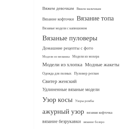
Вяжем девочкам
Вяжем мальчикам
Вязание топа
Вязание кофточки
Вязаные модели с капюшоном
Вязаные пуловеры
Домашние рецепты с фото
Модели из мохера
Модели из меланжа
Модели из хлопка
Модные жакеты
Одежда для полных
Пуловер реглан
Свитер женский
Удлиненные вязаные модели
Узор косы
Узоры ромбы
ажурный узор
вязаная кофточка
вязание безрукавки
вязание болеро