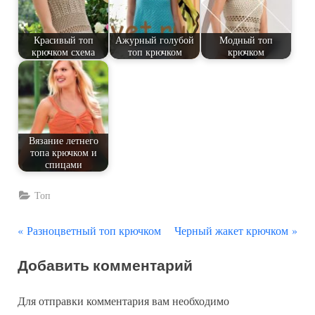
Красивый топ
Ажурный голубой
Модный топ
крючком схема
топ крючком
крючком
Вязание летнего
топа крючком и
спицами
Топ
П
С
Навигация
Разноцветный топ крючком
Черный жакет крючком
р
л
по
Добавить комментарий
е
е
д
д
записям
Для отправки комментария вам необходимо
ы
у