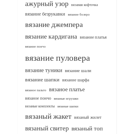
ажурный узор
вязаная кофточка
вязание безрукавки
вязание болеро
вязание джемпера
вязание кардигана
вязание платья
вязание пончо
вязание пуловера
вязание туники
вязание шали
вязание шапки
вязание шарфа
вязаное платье
вязаное пальто
вязаное пончо
вязаные игрушки
вязаные комплекты
вязаные шапки
вязаный жакет
вязаный жилет
вязаный свитер
вязаный топ