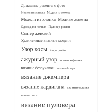
Домашние рецепты с фото
Модели из мохера
Модели из меланжа
Модели из хлопка
Модные жакеты
Одежда для полных
Пуловер реглан
Свитер женский
Удлиненные вязаные модели
Узор косы
Узоры ромбы
ажурный узор
вязаная кофточка
вязание безрукавки
вязание болеро
вязание джемпера
вязание кардигана
вязание платья
вязание пончо
вязание пуловера