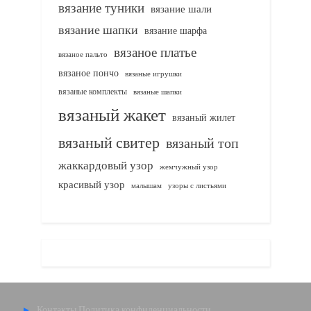
вязание туники
вязание шали
вязание шапки
вязание шарфа
вязаное платье
вязаное пальто
вязаное пончо
вязаные игрушки
вязаные комплекты
вязаные шапки
вязаный жакет
вязаный жилет
вязаный свитер
вязаный топ
жаккардовый узор
жемчужный узор
красивый узор
узоры с листьями
малышам
Контакты
Политика конфиденциальности