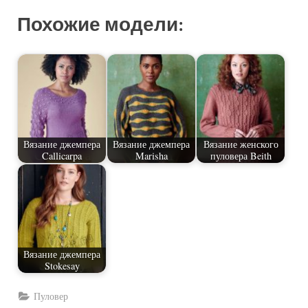
Похожие модели:
Вязание джемпера
Вязание джемпера
Вязание женского
Callicarpa
Marisha
пуловера Beith
Вязание джемпера
Stokesay
Пуловер