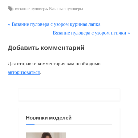
Tags:
,
вязание пуловера
Вязаные пуловеры
П
Навигация
Вязание пуловера с узором куриная лапка
р
С
Вязание пуловера с узором птички
по
е
л
Добавить комментарий
д
е
записям
ы
д
Для отправки комментария вам необходимо
д
у
авторизоваться
.
у
ю
щ
щ
а
а
я
я
з
з
Новинки моделей
а
а
п
п
и
и