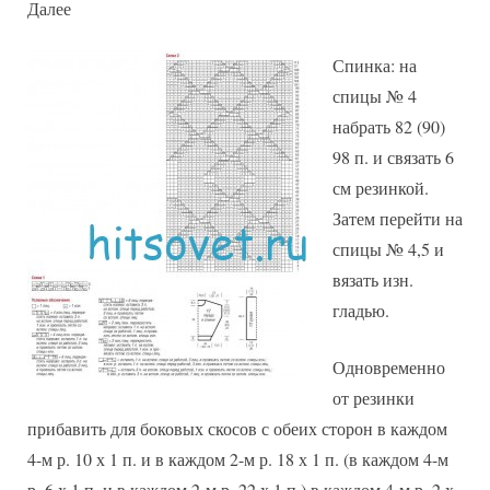
Далее
Спинка: на
спицы № 4
набрать 82 (90)
98 п. и связать 6
см резинкой.
Затем перейти на
спицы № 4,5 и
вязать изн.
гладью.
Одновременно
от резинки
прибавить для боковых скосов с обеих сторон в каждом
4-м р. 10 х 1 п. и в каждом 2-м р. 18 х 1 п. (в каждом 4-м
р. 6 х 1 п. и в каждом 2-м р. 22 х 1 п.) в каждом 4-м р. 2 х