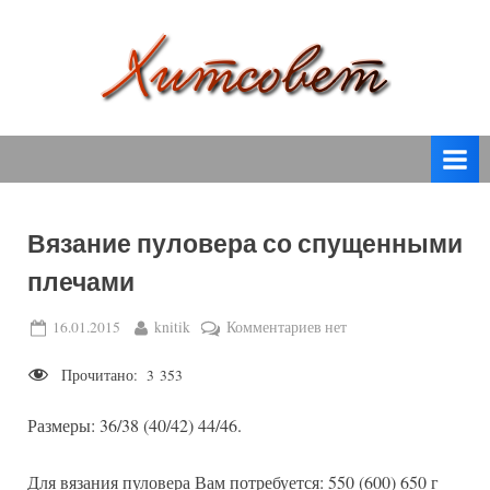
Skip
to
content
вязание
Х
спицами,
и
вязание
т
крючком,
модные
с
вязаные
Вязание пуловера со спущенными
о
модели
плечами
с
в
пошаговым
е
Posted
By
к
16.01.2015
knitik
Комментариев
нет
описанием
on
записи
т
и
Прочитано:
3 353
Вязание
схемами.
пуловера
Размеры: 36/38 (40/42) 44/46.
со
спущенными
плечами
Для вязания пуловера Вам потребуется: 550 (600) 650 г