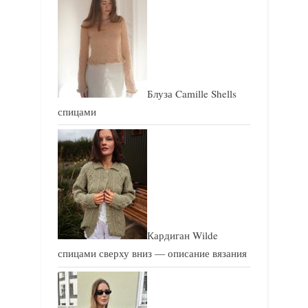
с
с
ь
ь
:
:
Блуза Camille Shells
спицами
Кардиган Wilde
спицами сверху вниз — описание вязания