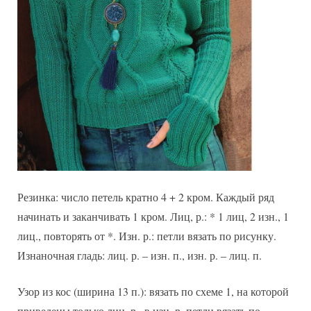
Резинка: число петель кратно 4 + 2 кром. Каждый ряд
начинать и заканчивать 1 кром. Лиц, р.: * 1 лиц, 2 изн., 1
лиц., повторять от *. Изн. р.: петли вязать по рисунку.
Изнаночная гладь: лиц. р. – изн. п., изн. р. – лиц. п.
Узор из кос (ширина 13 п.): вязать по схеме 1, на которой
приведены только лиц. р., в изн. р. петли вязать по