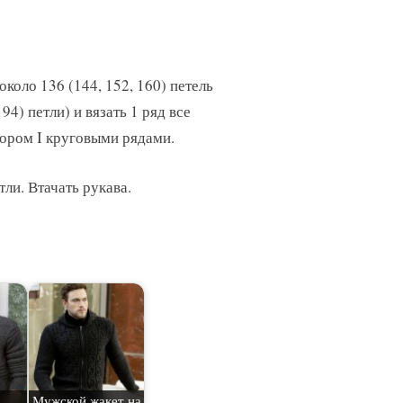
коло 136 (144, 152, 160) петель
 94) петли) и вязать 1 ряд все
зором I круговыми рядами.
тли. Втачать рукава.
Мужской жакет на