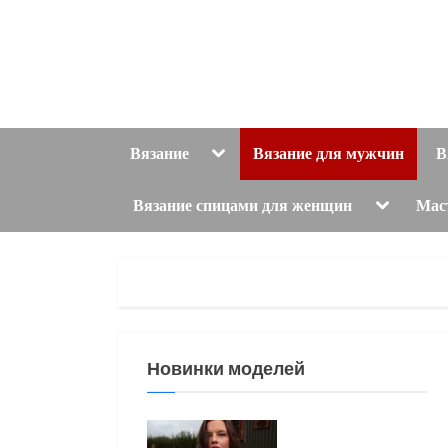
Skip
to
content
Toggle
Вязание
Вязание для мужчин
В
sub-
menu
Toggle
Вязание спицами для женщин
Мас
sub-
menu
Новинки моделей