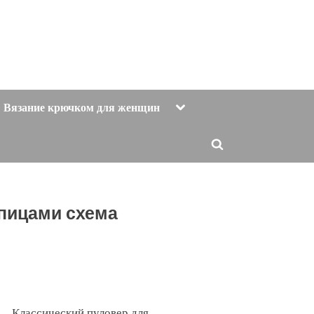
Toggle
Вязание крючком для женщин
sub-
menu
Toggle
search
form
пицами схема
Классический пуловер для