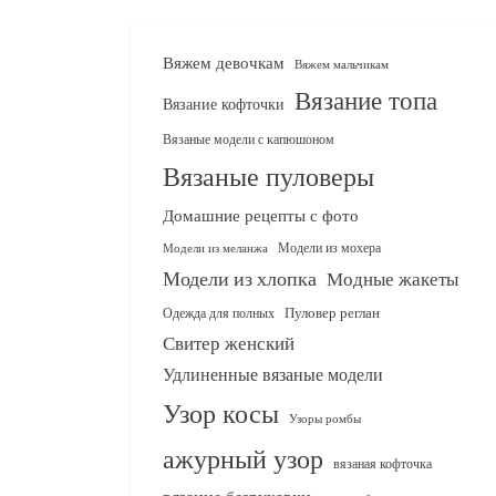
Вяжем девочкам
Вяжем мальчикам
Вязание топа
Вязание кофточки
Вязаные модели с капюшоном
Вязаные пуловеры
Домашние рецепты с фото
Модели из мохера
Модели из меланжа
Модели из хлопка
Модные жакеты
Одежда для полных
Пуловер реглан
Свитер женский
Удлиненные вязаные модели
Узор косы
Узоры ромбы
ажурный узор
вязаная кофточка