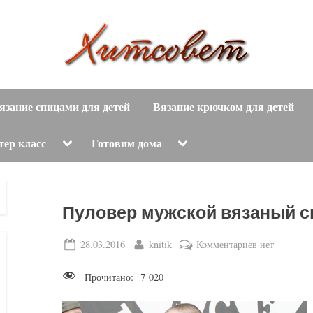
вязание
Х
спицами,
язание спицами для детей
Вязание крючком для детей
и
вязание
крючком,
т
Toggle
Toggle
тер класс
Готовим дома
sub-
sub-
модные
menu
menu
с
вязаные
модели
о
Пуловер мужской вязаный с
с
пошаговым
в
Posted
By
к
28.03.2016
knitik
Комментариев
нет
описанием
on
записи
е
и
Прочитано:
7 020
Пуловер
схемами.
т
мужской