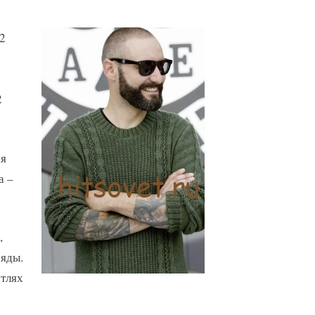
 2
2
ая
а –
,
ряды.
етлях