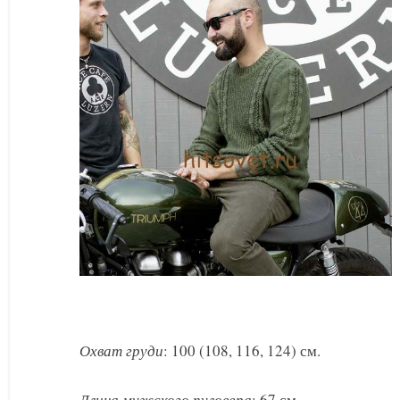
вязаный
спицами
схема
Охват груди
: 100 (108, 116, 124) см.
Длина мужского пуловера
: 67 см.