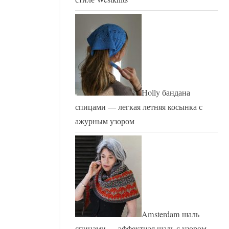
Holly бандана
спицами — легкая летняя косынка с
ажурным узором
Amsterdam шаль
спицами — эффектная шаль с узором