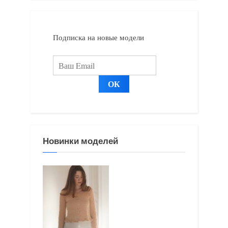
з
з
а
а
Подписка на новые модели
п
п
и
и
с
с
ь
ь
:
:
Новинки моделей