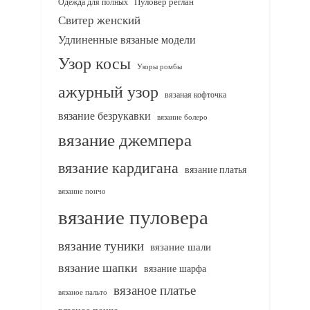
Одежда для полных
Пуловер реглан
Свитер женский
Удлиненные вязаные модели
Узор косы
Узоры ромбы
ажурный узор
вязаная кофточка
вязание безрукавки
вязание болеро
вязание джемпера
вязание кардигана
вязание платья
вязание пончо
вязание пуловера
вязание туники
вязание шали
вязание шапки
вязание шарфа
вязаное платье
вязаное пальто