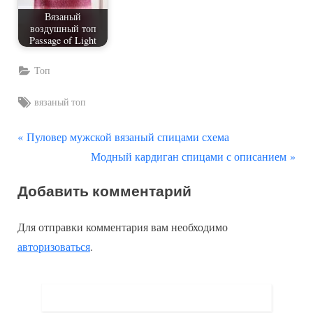
Вязаный
воздушный топ
Passage of Light
Топ
Tags:
вязаный топ
П
Навигация
Пуловер мужской вязаный спицами схема
р
С
Модный кардиган спицами с описанием
по
е
л
Добавить комментарий
д
е
записям
ы
д
Для отправки комментария вам необходимо
д
у
авторизоваться
.
у
ю
щ
щ
а
а
я
я