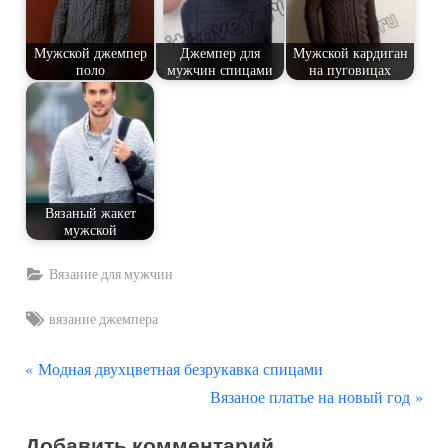
Мужской джемпер
Джемпер для
Мужской кардиган
поло
мужчин спицами
на пуговицах
Вязаный жакет
мужской
Вязание для мужчин
Tags:
вязание джемпера
П
Навигация
Модная двухцветная безрукавка спицами
р
С
Вязаное платье на новый год
по
е
л
Добавить комментарий