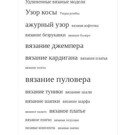
Удлиненные вязаные модели
Узор косы
Узоры ромбы
ажурный узор
вязаная кофточка
вязание безрукавки
вязание болеро
вязание джемпера
вязание кардигана
вязание платья
вязание пончо
вязание пуловера
вязание туники
вязание шали
вязание шапки
вязание шарфа
вязаное платье
вязаное пальто
вязаное пончо
вязаные игрушки
вязаные комплекты
вязаные шапки