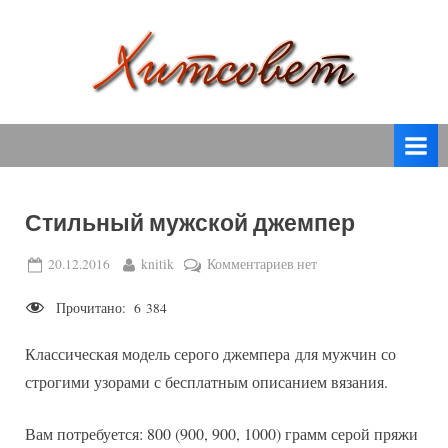
Skip
to
content
вязание
Х
спицами,
и
вязание
т
крючком,
модные
с
вязаные
Стильный мужской джемпер
о
модели
с
в
Posted
By
к
20.12.2016
knitik
Комментариев
нет
пошаговым
on
записи
е
описанием
Прочитано:
6 384
Стильный
т
и
мужской
схемами.
Классическая модель серого джемпера для мужчин со
джемпер
строгими узорами с бесплатным описанием вязания.
Вам потребуется: 800 (900, 900, 1000) грамм серой пряжи