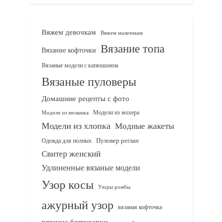
Вяжем девочкам
Вяжем мальчикам
Вязание топа
Вязание кофточки
Вязаные модели с капюшоном
Вязаные пуловеры
Домашние рецепты с фото
Модели из мохера
Модели из меланжа
Модели из хлопка
Модные жакеты
Одежда для полных
Пуловер реглан
Свитер женский
Удлиненные вязаные модели
Узор косы
Узоры ромбы
ажурный узор
вязаная кофточка
вязание безрукавки