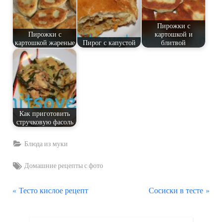
Пирожки с
Пирожки с
картошкой и
картошкой жареные
Пирог с капустой
блитвой
Как приготовить
стручковую фасоль
Блюда из муки
Tags:
Домашние рецепты с фото
П
С
Навигация
Тесто кислое рецепт
Сосиски в тесте
р
л
по
е
е