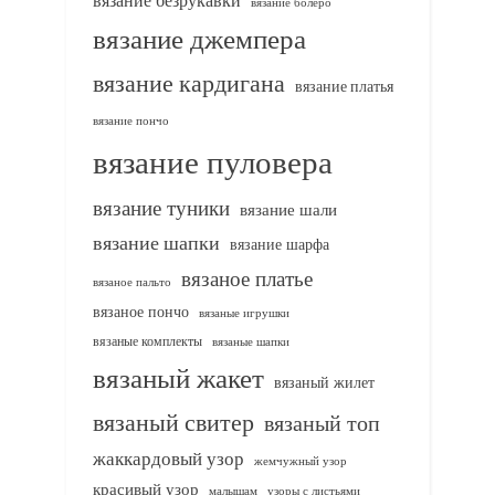
вязание болеро
вязание джемпера
вязание кардигана
вязание платья
вязание пончо
вязание пуловера
вязание туники
вязание шали
вязание шапки
вязание шарфа
вязаное платье
вязаное пальто
вязаное пончо
вязаные игрушки
вязаные комплекты
вязаные шапки
вязаный жакет
вязаный жилет
вязаный свитер
вязаный топ
жаккардовый узор
жемчужный узор
красивый узор
узоры с листьями
малышам