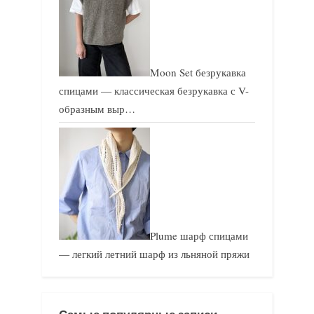
Moon Set безрукавка
спицами — классическая безрукавка с V-
образным выр…
Plume шарф спицами
— легкий летний шарф из льняной пряжи