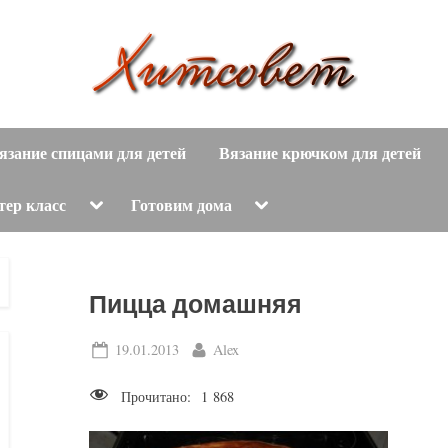
вязание
Х
спицами,
язание спицами для детей
Вязание крючком для детей
и
вязание
крючком,
т
Toggle
Toggle
тер класс
Готовим дома
sub-
sub-
модные
menu
menu
с
вязаные
модели
о
Пицца домашняя
с
пошаговым
в
Posted
By
19.01.2013
Alex
описанием
on
е
и
Прочитано:
1 868
схемами.
т