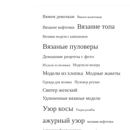
Вяжем девочкам
Вяжем мальчикам
Вязание топа
Вязание кофточки
Вязаные модели с капюшоном
Вязаные пуловеры
Домашние рецепты с фото
Модели из мохера
Модели из меланжа
Модели из хлопка
Модные жакеты
Одежда для полных
Пуловер реглан
Свитер женский
Удлиненные вязаные модели
Узор косы
Узоры ромбы
ажурный узор
вязаная кофточка