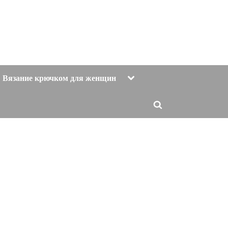
Toggle
Вязание крючком для женщин
sub-
menu
Toggle
search
form