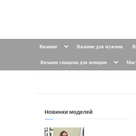
Skip
to
content
Toggle
Вязание
Вязание для мужчин
В
sub-
menu
Toggle
Вязание спицами для женщин
Мас
sub-
menu
Новинки моделей