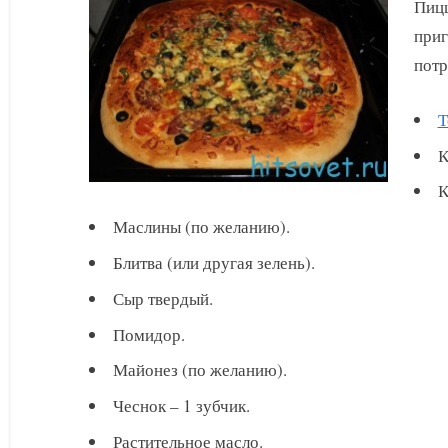
Пицц
приг
потр
Т
К
К
Маслины (по желанию).
Блитва (или другая зелень).
Сыр твердый.
Помидор.
Майонез (по желанию).
Чеснок – 1 зубчик.
Растительное масло.