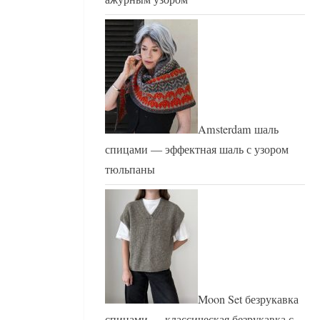
Amsterdam шаль
спицами — эффектная шаль с узором
тюльпаны
Moon Set безрукавка
спицами — классическая безрукавка с