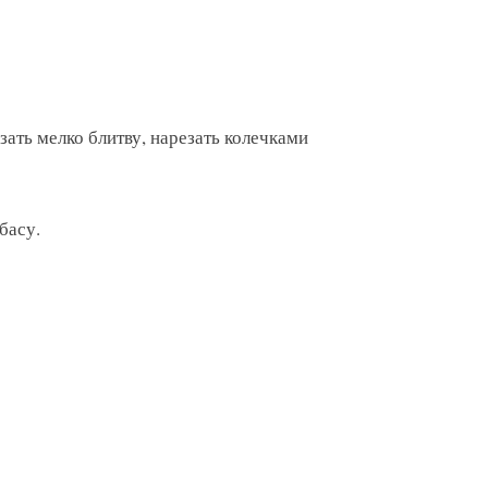
зать мелко блитву, нарезать колечками
басу.