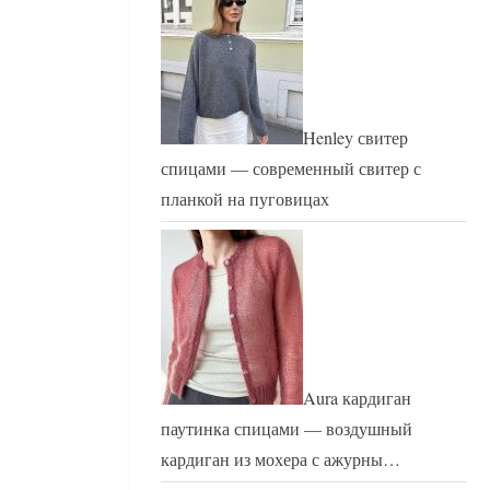
Henley свитер
спицами — современный свитер с
планкой на пуговицах
Aura кардиган
паутинка спицами — воздушный
кардиган из мохера с ажурны…