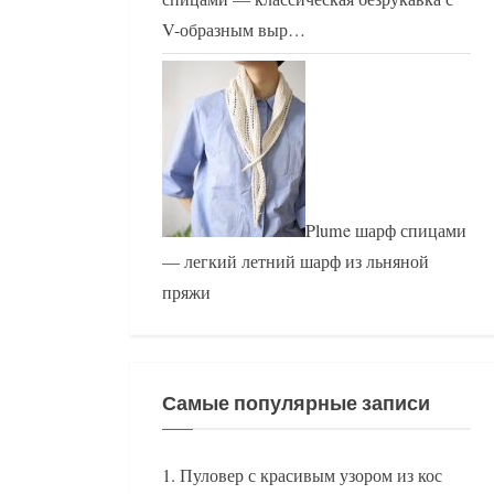
V-образным выр…
Plume шарф спицами
— легкий летний шарф из льняной
пряжи
Самые популярные записи
Пуловер с красивым узором из кос