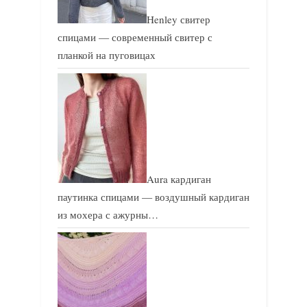
Henley свитер
спицами — современный свитер с
планкой на пуговицах
Aura кардиган
паутинка спицами — воздушный кардиган
из мохера с ажурны…