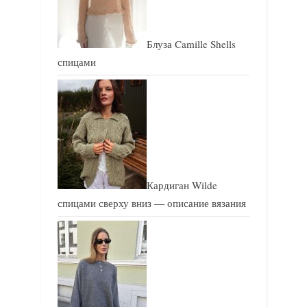
п
п
и
и
Блуза Camille Shells
с
с
спицами
ь
ь
:
:
Кардиган Wilde
спицами сверху вниз — описание вязания