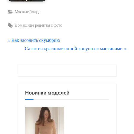
Мясные блюда
Tags:
Домашние рецепты с фото
П
Навигация
Как засолить скумбрию
р
С
Салат из краснокочанной капусты с маслинами
по
е
л
д
е
записям
ы
д
д
у
у
ю
Новинки моделей
щ
щ
а
а
я
я
з
з
а
а