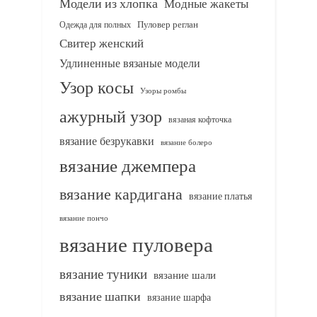
Модели из хлопка
Модные жакеты
Одежда для полных
Пуловер реглан
Свитер женский
Удлиненные вязаные модели
Узор косы
Узоры ромбы
ажурный узор
вязаная кофточка
вязание безрукавки
вязание болеро
вязание джемпера
вязание кардигана
вязание платья
вязание пончо
вязание пуловера
вязание туники
вязание шали
вязание шапки
вязание шарфа