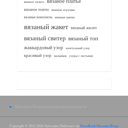
вязаное платье
вязаное пальто
вязаное пончо
вязаные игрушки
вязаные комплекты
вязаные шапки
вязаный жакет
вязаный жилет
вязаный свитер
вязаный топ
жаккардовый узор
жемчужный узор
красивый узор
узоры с листьями
малышам
Контакты
Политика конфиденциальности
Copyright © 2012-2026 Хитсовет.
Работает на
PressBook Masonry Blogs