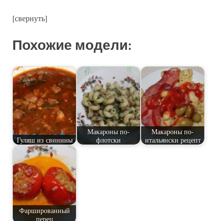
[свернуть]
Похожие модели:
Макароны по-
Макароны по-
Гуляш из свинины
флотски
итальянски рецепт
Фаршированный
перец