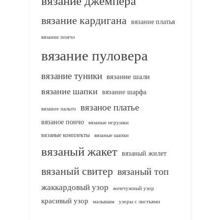
вязание джемпера
вязание кардигана
вязание платья
вязание пончо
вязание пуловера
вязание туники
вязание шали
вязание шапки
вязание шарфа
вязаное платье
вязаное пальто
вязаное пончо
вязаные игрушки
вязаные комплекты
вязаные шапки
вязаный жакет
вязаный жилет
вязаный свитер
вязаный топ
жаккардовый узор
жемчужный узор
красивый узор
узоры с листьями
малышам