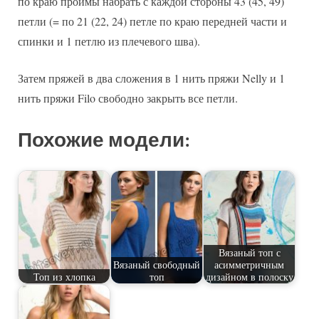
по краю проймы набрать с каждой стороны 43 (45, 49)
петли (= по 21 (22, 24) петле по краю передней части и
спинки и 1 петлю из плечевого шва).
Затем пряжей в два сложения в 1 нить пряжи Nelly и 1
нить пряжи Filo свободно закрыть все петли.
Похожие модели:
Вязаный топ с
Вязаный свободный
асимметричным
Топ из хлопка
топ
дизайном в полоску