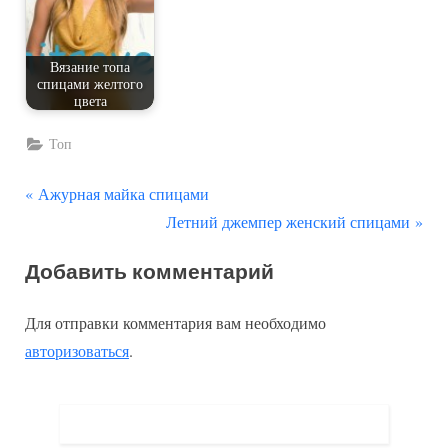
Вязание топа
спицами желтого
цвета
Топ
П
Навигация
Ажурная майка спицами
р
С
Летний джемпер женский спицами
по
е
л
Добавить комментарий
д
е
записям
ы
д
Для отправки комментария вам необходимо
д
у
авторизоваться
.
у
ю
щ
щ
а
а
я
я