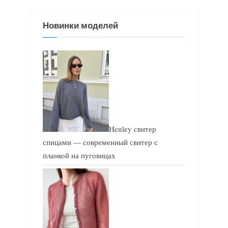
з
з
Новинки моделей
а
а
п
п
и
и
с
с
ь
ь
:
:
Henley свитер
спицами — современный свитер с
планкой на пуговицах