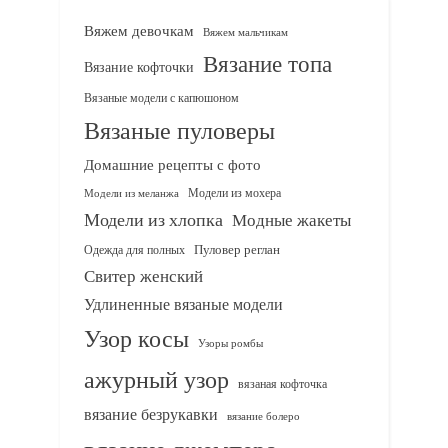
Вяжем девочкам
Вяжем мальчикам
Вязание топа
Вязание кофточки
Вязаные модели с капюшоном
Вязаные пуловеры
Домашние рецепты с фото
Модели из мохера
Модели из меланжа
Модели из хлопка
Модные жакеты
Одежда для полных
Пуловер реглан
Свитер женский
Удлиненные вязаные модели
Узор косы
Узоры ромбы
ажурный узор
вязаная кофточка
вязание безрукавки
вязание болеро