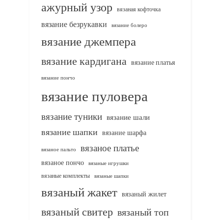
ажурный узор
вязаная кофточка
вязание безрукавки
вязание болеро
вязание джемпера
вязание кардигана
вязание платья
вязание пончо
вязание пуловера
вязание туники
вязание шали
вязание шапки
вязание шарфа
вязаное платье
вязаное пальто
вязаное пончо
вязаные игрушки
вязаные комплекты
вязаные шапки
вязаный жакет
вязаный жилет
вязаный свитер
вязаный топ