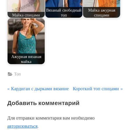
Вязаный свободный
Майка ажурная
Майка спицами
топ
спицами
Ажурная вязаная
майка
Топ
П
С
Навигация
Кардиган с дырками вязание
Короткий топ спицами
р
л
по
Добавить комментарий
е
е
д
д
записям
Для отправки комментария вам необходимо
ы
у
авторизоваться
.
д
ю