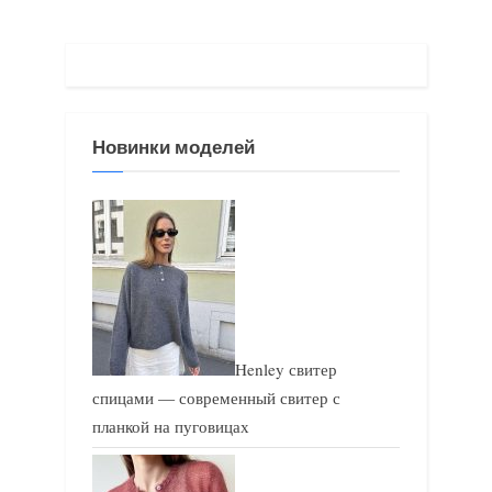
у
щ
щ
а
а
я
я
з
Новинки моделей
з
а
а
п
п
и
и
с
с
ь
ь
:
:
Henley свитер
спицами — современный свитер с
планкой на пуговицах