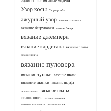
Удлиненные вязаные модели
Узор косы
Узоры ромбы
ажурный узор
вязаная кофточка
вязание безрукавки
вязание болеро
вязание джемпера
вязание кардигана
вязание платья
вязание пончо
вязание пуловера
вязание туники
вязание шали
вязание шапки
вязание шарфа
вязаное платье
вязаное пальто
вязаное пончо
вязаные игрушки
вязаные комплекты
вязаные шапки