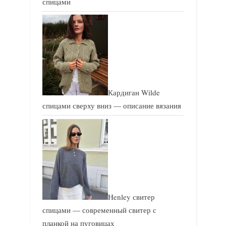
спицами
ь
ь
:
:
Кардиган Wilde
спицами сверху вниз — описание вязания
Henley свитер
спицами — современный свитер с
планкой на пуговицах