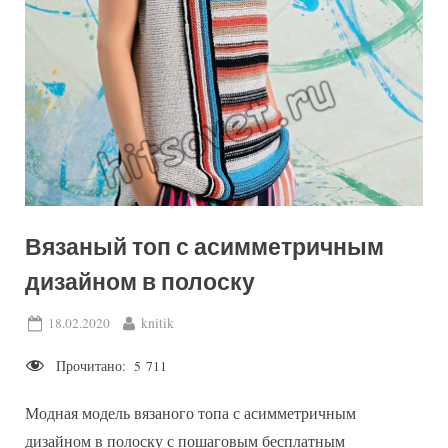
Вязаный топ с асимметричным
дизайном в полоску
Posted
By
18.02.2020
knitik
on
Прочитано:
5 711
Модная модель вязаного топа с асимметричным
дизайном в полоску с пошаговым бесплатным