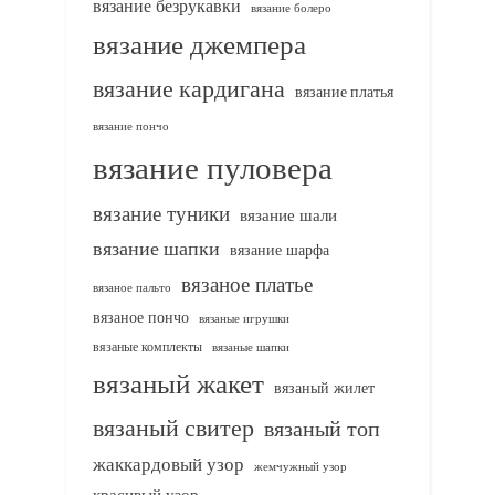
вязание безрукавки
вязание болеро
вязание джемпера
вязание кардигана
вязание платья
вязание пончо
вязание пуловера
вязание туники
вязание шали
вязание шапки
вязание шарфа
вязаное платье
вязаное пальто
вязаное пончо
вязаные игрушки
вязаные комплекты
вязаные шапки
вязаный жакет
вязаный жилет
вязаный свитер
вязаный топ
жаккардовый узор
жемчужный узор
красивый узор