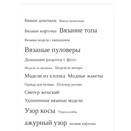
Вяжем девочкам
Вяжем мальчикам
Вязание топа
Вязание кофточки
Вязаные модели с капюшоном
Вязаные пуловеры
Домашние рецепты с фото
Модели из мохера
Модели из меланжа
Модели из хлопка
Модные жакеты
Одежда для полных
Пуловер реглан
Свитер женский
Удлиненные вязаные модели
Узор косы
Узоры ромбы
ажурный узор
вязаная кофточка