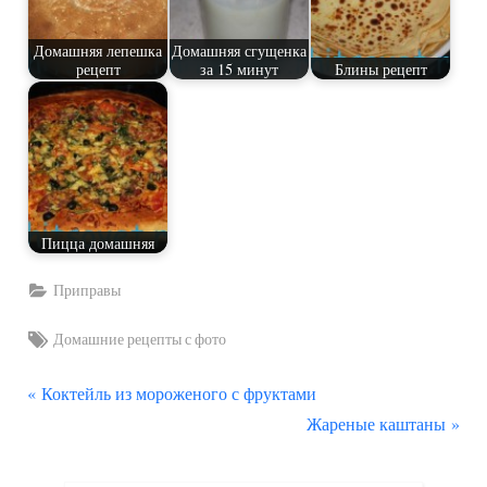
Домашняя лепешка
Домашняя сгущенка
рецепт
за 15 минут
Блины рецепт
Пицца домашняя
Приправы
Tags:
Домашние рецепты с фото
П
Навигация
Коктейль из мороженого с фруктами
р
С
Жареные каштаны
по
е
л
д
е