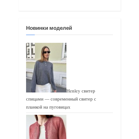
записям
ы
д
д
у
у
ю
Новинки моделей
щ
щ
а
а
я
я
з
з
а
а
п
п
и
и
Henley свитер
с
с
спицами — современный свитер с
ь
ь
планкой на пуговицах
:
: