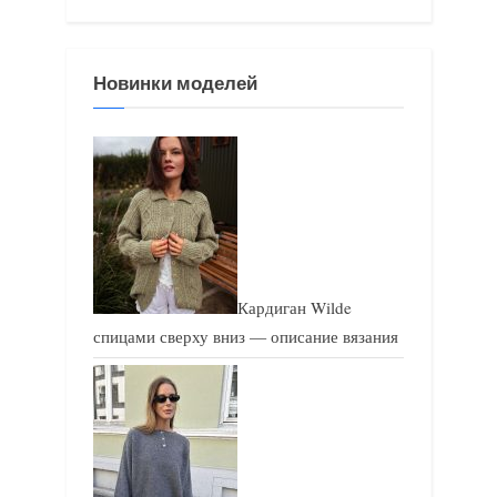
я
я
з
з
Новинки моделей
а
а
п
п
и
и
с
с
ь
ь
:
:
Кардиган Wilde
спицами сверху вниз — описание вязания