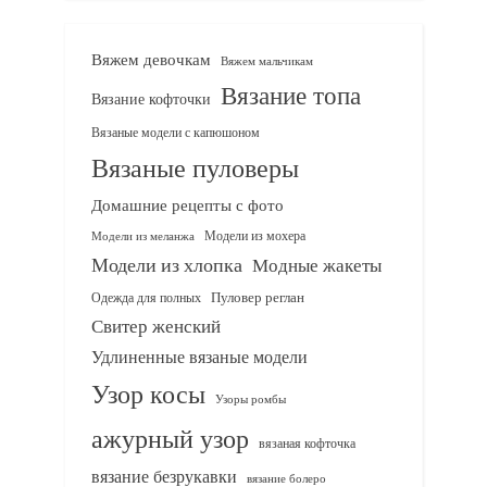
Вяжем девочкам
Вяжем мальчикам
Вязание топа
Вязание кофточки
Вязаные модели с капюшоном
Вязаные пуловеры
Домашние рецепты с фото
Модели из мохера
Модели из меланжа
Модели из хлопка
Модные жакеты
Одежда для полных
Пуловер реглан
Свитер женский
Удлиненные вязаные модели
Узор косы
Узоры ромбы
ажурный узор
вязаная кофточка
вязание безрукавки
вязание болеро