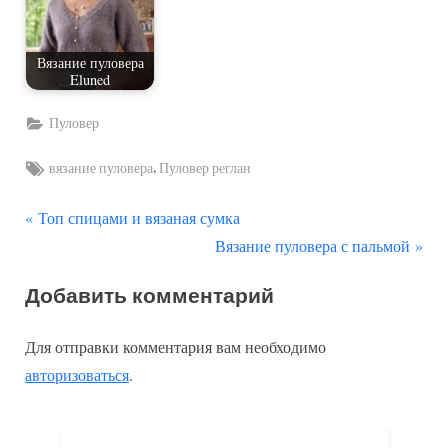
Вязание пуловера
Eluned
Пуловер
Tags:
,
вязание пуловера
Пуловер реглан
П
Навигация
Топ спицами и вязаная сумка
р
С
Вязание пуловера с пальмой
по
е
л
Добавить комментарий
д
е
записям
ы
д
Для отправки комментария вам необходимо
д
у
авторизоваться
.
у
ю
щ
щ
а
а