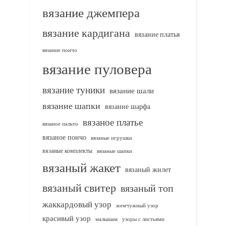
вязание джемпера
вязание кардигана
вязание платья
вязание пончо
вязание пуловера
вязание туники
вязание шали
вязание шапки
вязание шарфа
вязаное платье
вязаное пальто
вязаное пончо
вязаные игрушки
вязаные комплекты
вязаные шапки
вязаный жакет
вязаный жилет
вязаный свитер
вязаный топ
жаккардовый узор
жемчужный узор
красивый узор
узоры с листьями
малышам