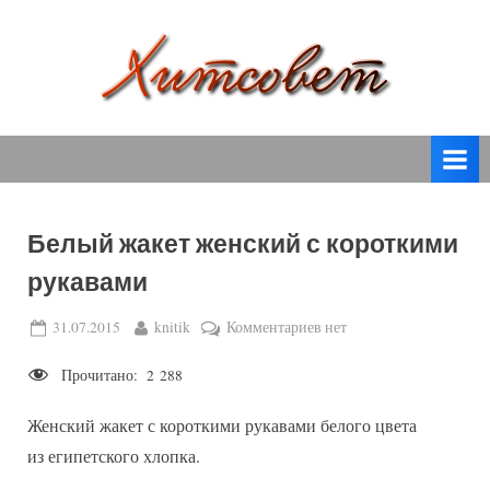
Skip
to
content
вязание
Х
спицами,
и
вязание
т
крючком,
модные
с
вязаные
Белый жакет женский с короткими
о
модели
рукавами
с
в
пошаговым
е
Posted
By
к
31.07.2015
knitik
Комментариев
нет
описанием
on
записи
т
и
Прочитано:
2 288
Белый
схемами.
жакет
Женский жакет с короткими рукавами белого цвета
женский
с
из египетского хлопка.
короткими