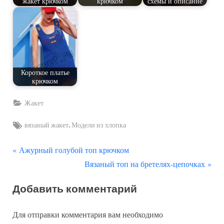
жакет крючком
крючком
схемы и описание
Короткое платье
крючком
Жакет
Tags:
,
вязаный жакет
Модели из хлопка
П
Навигация
Ажурный голубой топ крючком
р
С
Вязаный топ на бретелях-цепочках
по
е
л
Добавить комментарий
д
е
записям
ы
д
Для отправки комментария вам необходимо
д
у