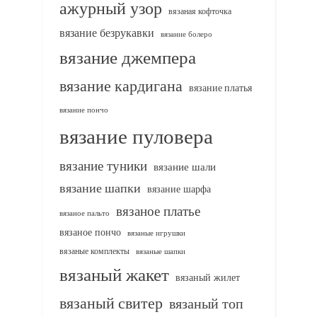
ажурный узор
вязаная кофточка
вязание безрукавки
вязание болеро
вязание джемпера
вязание кардигана
вязание платья
вязание пончо
вязание пуловера
вязание туники
вязание шали
вязание шапки
вязание шарфа
вязаное платье
вязаное пальто
вязаное пончо
вязаные игрушки
вязаные комплекты
вязаные шапки
вязаный жакет
вязаный жилет
вязаный свитер
вязаный топ