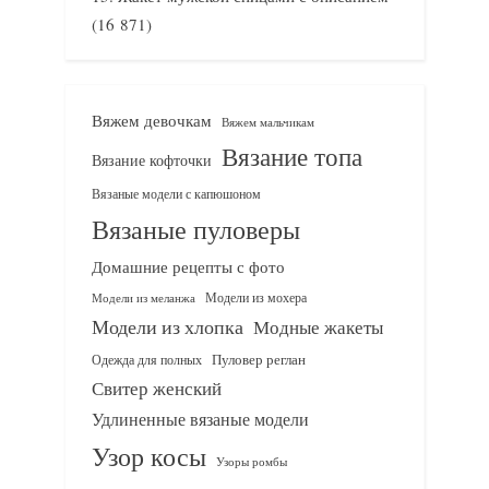
(16 871)
Вяжем девочкам
Вяжем мальчикам
Вязание топа
Вязание кофточки
Вязаные модели с капюшоном
Вязаные пуловеры
Домашние рецепты с фото
Модели из мохера
Модели из меланжа
Модели из хлопка
Модные жакеты
Одежда для полных
Пуловер реглан
Свитер женский
Удлиненные вязаные модели
Узор косы
Узоры ромбы