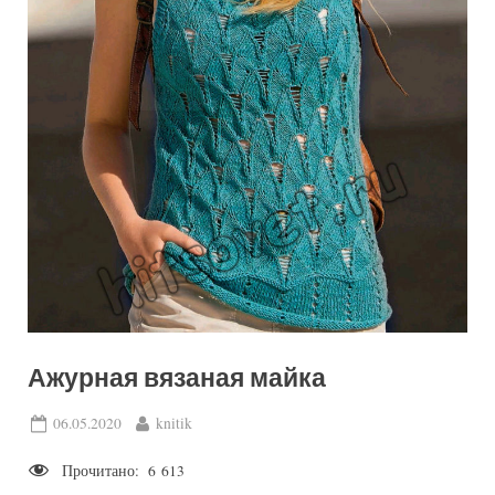
Ажурная вязаная майка
Posted
By
06.05.2020
knitik
on
Прочитано:
6 613