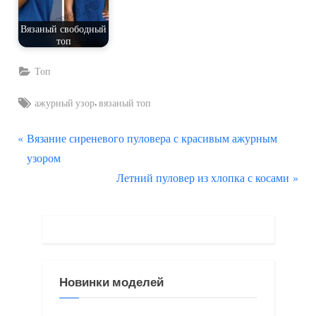
Вязаный свободный
топ
Топ
Tags:
,
ажурный узор
вязаный топ
П
Навигация
Вязание сиреневого пуловера с красивым ажурным
р
узором
по
е
С
Летний пуловер из хлопка с косами
д
л
записям
ы
е
д
д
у
у
щ
ю
Новинки моделей
а
щ
я
а