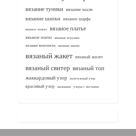
вязание туники
вязание шали
вязание шапки
вязание шарфа
вязаное платье
вязаное пальто
вязаное пончо
вязаные игрушки
вязаные комплекты
вязаные шапки
вязаный жакет
вязаный жилет
вязаный свитер
вязаный топ
жаккардовый узор
жемчужный узор
красивый узор
узоры с листьями
малышам