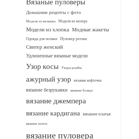
Вязаные пуловеры
Домашние рецепты с фото
Модели из мохера
Модели из меланжа
Модели из хлопка
Модные жакеты
Одежда для полных
Пуловер реглан
Свитер женский
Удлиненные вязаные модели
Узор косы
Узоры ромбы
ажурный узор
вязаная кофточка
вязание безрукавки
вязание болеро
вязание джемпера
вязание кардигана
вязание платья
вязание пончо
вязание пуловера