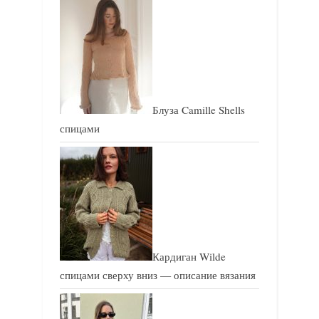
з
я
а
з
п
а
и
п
с
и
Блуза Camille Shells
ь
с
спицами
:
ь
:
Кардиган Wilde
спицами сверху вниз — описание вязания