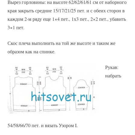
Вырез горловины: на высоте 62/62/61/61 см от наборного
края закрыть средние 15/17/21/25 пет. и с обеих сторон в
каждом 2-м ряду еще 1×4 пет., 1х3 пет., 2×2 пет., убавить
3×1 пет.
Скос плеча выполнить на той же высоте и таким же
образом как на спинке.
Рукав:
набрать
54/58/66/70 пет. и вязать Узором I.