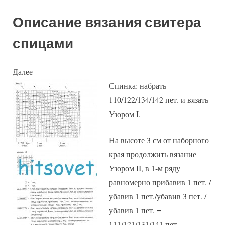
Описание вязания свитера
спицами
Далее
Спинка: набрать
110/122/134/142 пет. и вязать
Узором I.
На высоте 3 см от наборного
края продолжить вязание
Узором II, в 1-м ряду
равномерно прибавив 1 пет. /
убавив 1 пет./убавив 3 пет. /
убавив 1 пет. =
111/121/131/141 пет.