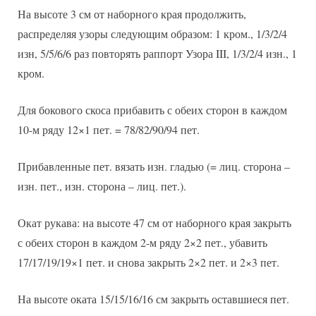
На высоте 3 см от наборного края продолжить,
распределяя узоры следующим образом: 1 кром., 1/3/2/4
изн, 5/5/6/6 раз повторять раппорт Узора III, 1/3/2/4 изн., 1
кром.
Для бокового скоса прибавить с обеих сторон в каждом
10-м ряду 12×1 пет. = 78/82/90/94 пет.
Прибавленные пет. вязать изн. гладью (= лиц. сторона –
изн. пет., изн. сторона – лиц. пет.).
Окат рукава: на высоте 47 см от наборного края закрыть
с обеих сторон в каждом 2-м ряду 2×2 пет., убавить
17/17/19/19×1 пет. и снова закрыть 2×2 пет. и 2×3 пет.
На высоте оката 15/15/16/16 см закрыть оставшиеся пет.