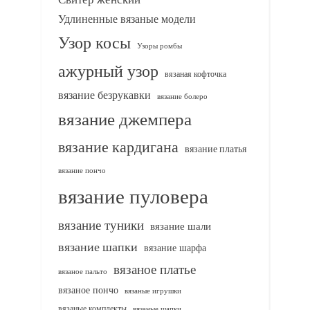
Удлиненные вязаные модели
Узор косы
Узоры ромбы
ажурный узор
вязаная кофточка
вязание безрукавки
вязание болеро
вязание джемпера
вязание кардигана
вязание платья
вязание пончо
вязание пуловера
вязание туники
вязание шали
вязание шапки
вязание шарфа
вязаное платье
вязаное пальто
вязаное пончо
вязаные игрушки
вязаные комплекты
вязаные шапки