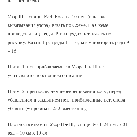
на 1 пет. влево.
Узор III: спицы № 4: Коса на 10 пет. (в начале
вывязывания узора), вязать по Схеме. На Схеме
приведены лиц. ряды. В изн. рядах пет. вязать по
рисунку. Вязать 1 раз ряды 1 – 16, затем повторять ряды 9
– 16.
Прим. 1: пет. прибавляемые в Узоре II и III не
учитываются в основном описании.
Прим. 2: при последнем перекрещивании косы, перед
убавлением и закрытием пет., прибавленные пет. снова
убавить (= провязать 2×2 вместе лиц.).
Плотность вязания: Узор II + III,- спицы № 4. 24 пет. х 31
ряд = 10 см х 10 см