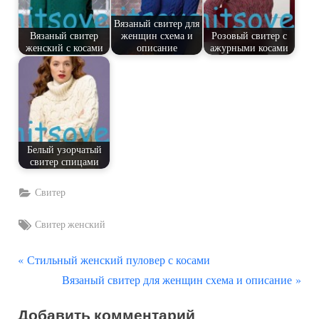
Вязаный свитер для
Вязаный свитер
женщин схема и
Розовый свитер с
женский с косами
описание
ажурными косами
Белый узорчатый
свитер спицами
Свитер
Tags:
Свитер женский
П
Навигация
Стильный женский пуловер с косами
р
С
Вязаный свитер для женщин схема и описание
по
е
л
Добавить комментарий
д
е