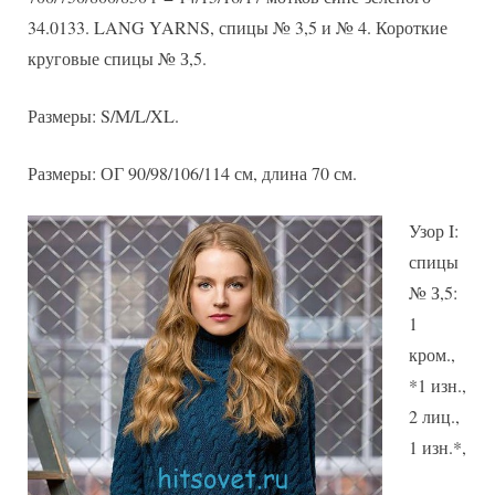
и
34.0133. LANG YARNS, спицы № 3,5 и № 4. Короткие
описание
круговые спицы № З,5.
Размеры: S/M/L/XL.
Размеры: ОГ 90/98/106/114 см, длина 70 см.
Узор I:
спицы
№ З,5:
1
кром.,
*1 изн.,
2 лиц.,
1 изн.*,