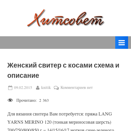
Skip
to
content
вязание
Х
спицами,
и
вязание
т
крючком,
модные
с
вязаные
Женский свитер с косами схема и
о
модели
описание
с
в
пошаговым
е
Posted
By
к
09.02.2015
knitik
Комментариев
нет
описанием
on
записи
т
и
Прочитано:
2 363
Женский
схемами.
свитер
Для вязания свитера Вам потребуется: пряжа LANG
с
косами
YARNS MERINO 120 (тонкая мериносовая шерсть)
схема
700/750/800/850 г = 14/15/16/17 мотков сине-зеленого